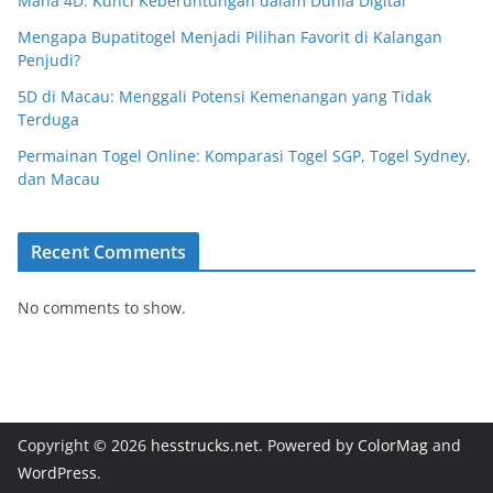
Maha 4D: Kunci Keberuntungan dalam Dunia Digital
Mengapa Bupatitogel Menjadi Pilihan Favorit di Kalangan
Penjudi?
5D di Macau: Menggali Potensi Kemenangan yang Tidak
Terduga
Permainan Togel Online: Komparasi Togel SGP, Togel Sydney,
dan Macau
Recent Comments
No comments to show.
Copyright © 2026
hesstrucks.net
. Powered by
ColorMag
and
WordPress
.