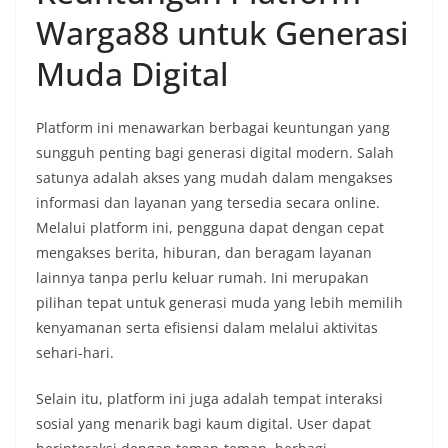
Warga88 untuk Generasi
Muda Digital
Platform ini menawarkan berbagai keuntungan yang
sungguh penting bagi generasi digital modern. Salah
satunya adalah akses yang mudah dalam mengakses
informasi dan layanan yang tersedia secara online.
Melalui platform ini, pengguna dapat dengan cepat
mengakses berita, hiburan, dan beragam layanan
lainnya tanpa perlu keluar rumah. Ini merupakan
pilihan tepat untuk generasi muda yang lebih memilih
kenyamanan serta efisiensi dalam melalui aktivitas
sehari-hari.
Selain itu, platform ini juga adalah tempat interaksi
sosial yang menarik bagi kaum digital. User dapat