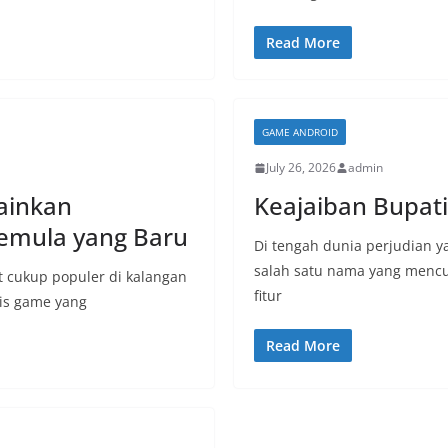
Read More
GAME ANDROID
July 26, 2026
admin
ainkan
Keajaiban Bupati
emula yang Baru
Di tengah dunia perjudian 
salah satu nama yang mencu
 cukup populer di kalangan
fitur
is game yang
Read More