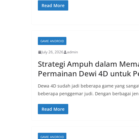
Read More
GAME ANDROID
July 26, 2026
admin
Strategi Ampuh dalam Mem
Permainan Dewi 4D untuk P
Dewa 4D sudah jadi beberapa game yang sangat
beberapa penggemar judi. Dengan berbagai jen
Read More
GAME ANDROID