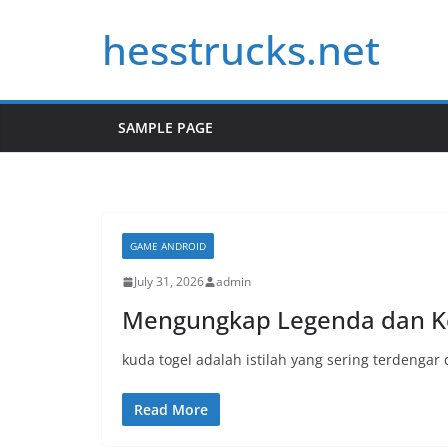
Skip
hesstrucks.net
to
content
SAMPLE PAGE
GAME ANDROID
July 31, 2026
admin
Mengungkap Legenda dan K
kuda togel adalah istilah yang sering terdeng
Read More