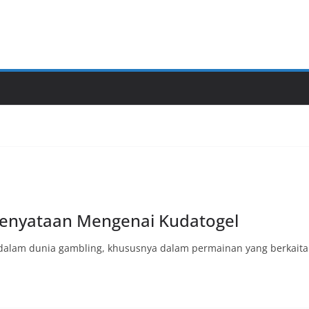
enyataan Mengenai Kudatogel
ar dalam dunia gambling, khususnya dalam permainan yang berkaita