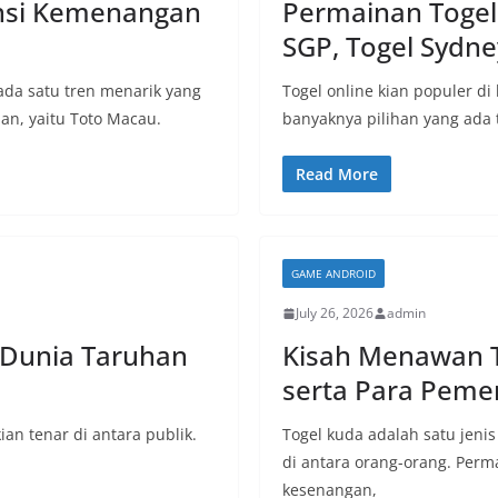
ensi Kemenangan
Permainan Togel
SGP, Togel Sydn
da satu tren menarik yang
Togel online kian populer d
an, yaitu Toto Macau.
banyaknya pilihan yang ada t
Read More
GAME ANDROID
July 26, 2026
admin
 Dunia Taruhan
Kisah Menawan T
serta Para Pem
ian tenar di antara publik.
Togel kuda adalah satu jeni
di antara orang-orang. Per
kesenangan,