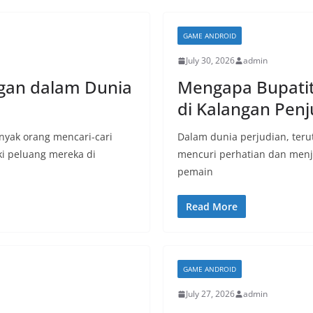
GAME ANDROID
July 30, 2026
admin
gan dalam Dunia
Mengapa Bupatito
di Kalangan Penj
nyak orang mencari-cari
Dalam dunia perjudian, terut
i peluang mereka di
mencuri perhatian dan menja
pemain
Read More
GAME ANDROID
July 27, 2026
admin