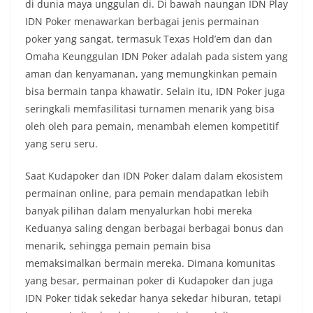
di dunia maya unggulan di. Di bawah naungan IDN Play
IDN Poker menawarkan berbagai jenis permainan
poker yang sangat, termasuk Texas Hold’em dan dan
Omaha Keunggulan IDN Poker adalah pada sistem yang
aman dan kenyamanan, yang memungkinkan pemain
bisa bermain tanpa khawatir. Selain itu, IDN Poker juga
seringkali memfasilitasi turnamen menarik yang bisa
oleh oleh para pemain, menambah elemen kompetitif
yang seru seru.
Saat Kudapoker dan IDN Poker dalam dalam ekosistem
permainan online, para pemain mendapatkan lebih
banyak pilihan dalam menyalurkan hobi mereka
Keduanya saling dengan berbagai berbagai bonus dan
menarik, sehingga pemain pemain bisa
memaksimalkan bermain mereka. Dimana komunitas
yang besar, permainan poker di Kudapoker dan juga
IDN Poker tidak sekedar hanya sekedar hiburan, tetapi