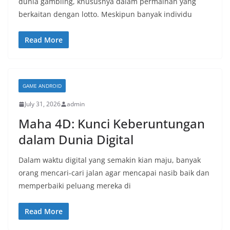
dunia gambling, khususnya dalam permainan yang
berkaitan dengan lotto. Meskipun banyak individu
Read More
GAME ANDROID
July 31, 2026
admin
Maha 4D: Kunci Keberuntungan
dalam Dunia Digital
Dalam waktu digital yang semakin kian maju, banyak
orang mencari-cari jalan agar mencapai nasib baik dan
memperbaiki peluang mereka di
Read More