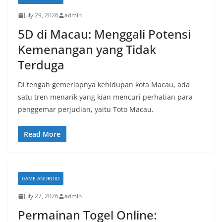
July 29, 2026
admin
5D di Macau: Menggali Potensi
Kemenangan yang Tidak
Terduga
Di tengah gemerlapnya kehidupan kota Macau, ada
satu tren menarik yang kian mencuri perhatian para
penggemar perjudian, yaitu Toto Macau.
Read More
GAME ANDROID
July 27, 2026
admin
Permainan Togel Online: