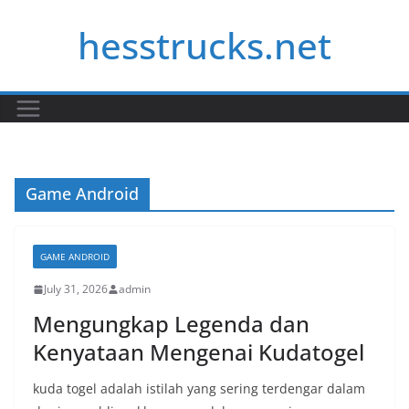
Skip
hesstrucks.net
to
content
Game Android
GAME ANDROID
July 31, 2026
admin
Mengungkap Legenda dan
Kenyataan Mengenai Kudatogel
kuda togel adalah istilah yang sering terdengar dalam