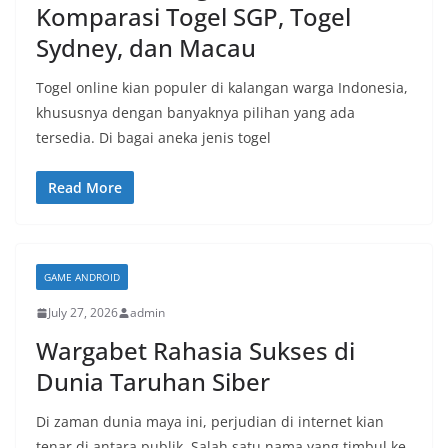
Komparasi Togel SGP, Togel
Sydney, dan Macau
Togel online kian populer di kalangan warga Indonesia,
khususnya dengan banyaknya pilihan yang ada
tersedia. Di bagai aneka jenis togel
Read More
GAME ANDROID
July 27, 2026
admin
Wargabet Rahasia Sukses di
Dunia Taruhan Siber
Di zaman dunia maya ini, perjudian di internet kian
tenar di antara publik. Salah satu nama yang timbul ke