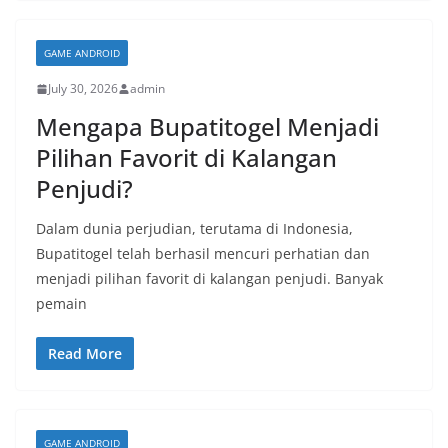
GAME ANDROID
July 30, 2026
admin
Mengapa Bupatitogel Menjadi
Pilihan Favorit di Kalangan
Penjudi?
Dalam dunia perjudian, terutama di Indonesia,
Bupatitogel telah berhasil mencuri perhatian dan
menjadi pilihan favorit di kalangan penjudi. Banyak
pemain
Read More
GAME ANDROID