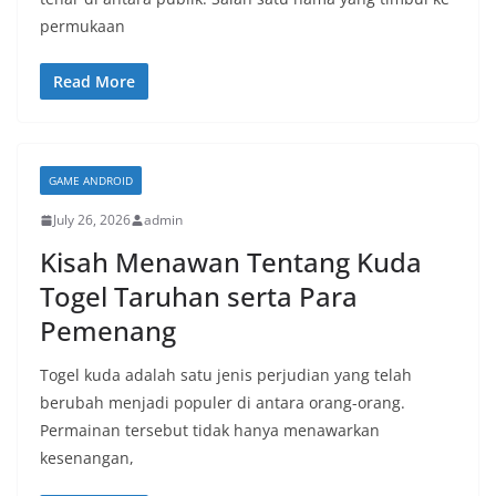
permukaan
Read More
GAME ANDROID
July 26, 2026
admin
Kisah Menawan Tentang Kuda
Togel Taruhan serta Para
Pemenang
Togel kuda adalah satu jenis perjudian yang telah
berubah menjadi populer di antara orang-orang.
Permainan tersebut tidak hanya menawarkan
kesenangan,