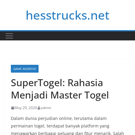
Skip
hesstrucks.net
to
content
GAME ANDROID
SuperTogel: Rahasia
Menjadi Master Togel
May 29, 2026
admin
Dalam dunia perjudian online, terutama dalam
permainan togel, terdapat banyak platform yang
menawarkan berbagai peluang dan fitur menarik. Salah