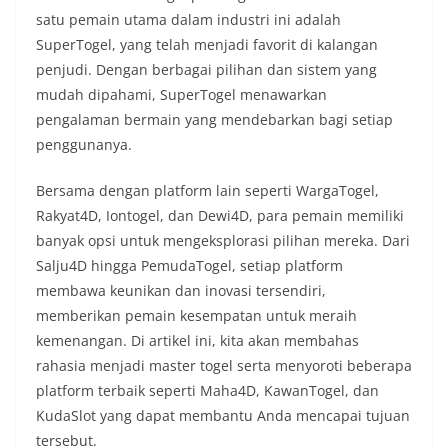
satu pemain utama dalam industri ini adalah
SuperTogel, yang telah menjadi favorit di kalangan
penjudi. Dengan berbagai pilihan dan sistem yang
mudah dipahami, SuperTogel menawarkan
pengalaman bermain yang mendebarkan bagi setiap
penggunanya.
Bersama dengan platform lain seperti WargaTogel,
Rakyat4D, Iontogel, dan Dewi4D, para pemain memiliki
banyak opsi untuk mengeksplorasi pilihan mereka. Dari
Salju4D hingga PemudaTogel, setiap platform
membawa keunikan dan inovasi tersendiri,
memberikan pemain kesempatan untuk meraih
kemenangan. Di artikel ini, kita akan membahas
rahasia menjadi master togel serta menyoroti beberapa
platform terbaik seperti Maha4D, KawanTogel, dan
KudaSlot yang dapat membantu Anda mencapai tujuan
tersebut.