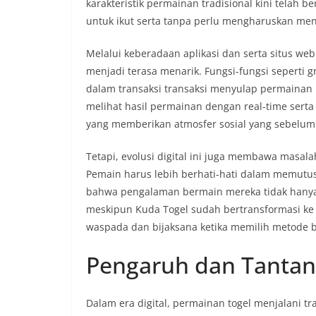
karakteristik permainan tradisional kini tela
untuk ikut serta tanpa perlu mengharuskan me
Melalui keberadaan aplikasi dan serta situs 
menjadi terasa menarik. Fungsi-fungsi seperti g
dalam transaksi transaksi menyulap permainan i
melihat hasil permainan dengan real-time serta
yang memberikan atmosfer sosial yang sebelum
Tetapi, evolusi digital ini juga membawa masal
Pemain harus lebih berhati-hati dalam memut
bahwa pengalaman bermain mereka tidak hanya 
meskipun Kuda Togel sudah bertransformasi ke mi
waspada dan bijaksana ketika memilih metode b
Pengaruh dan Tanta
Dalam era digital, permainan togel menjalani 