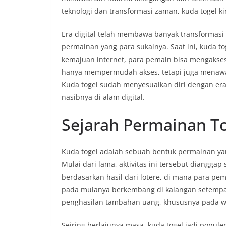
teknologi dan transformasi zaman, kuda togel kin
Era digital telah membawa banyak transforma
permainan yang para sukainya. Saat ini, kuda to
kemajuan internet, para pemain bisa mengakses
hanya mempermudah akses, tetapi juga menawar
Kuda togel sudah menyesuaikan diri dengan era
nasibnya di alam digital.
Sejarah Permainan T
Kuda togel adalah sebuah bentuk permainan yan
Mulai dari lama, aktivitas ini tersebut diangg
berdasarkan hasil dari lotere, di mana para pe
pada mulanya berkembang di kalangan setempa
penghasilan tambahan uang, khususnya pada wi
Seiring berlajunya masa, kuda togel jadi popul