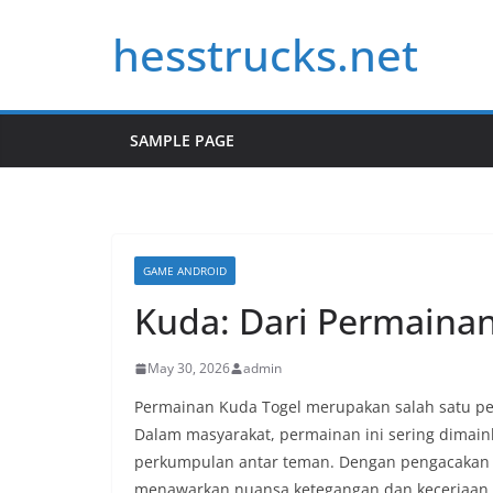
Skip
hesstrucks.net
to
content
SAMPLE PAGE
GAME ANDROID
Kuda: Dari Permainan 
May 30, 2026
admin
Permainan Kuda Togel merupakan salah satu perm
Dalam masyarakat, permainan ini sering dimain
perkumpulan antar teman. Dengan pengacakan ang
menawarkan nuansa ketegangan dan keceriaan