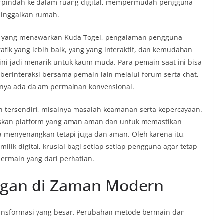
h berpindah ke dalam ruang digital, mempermudah pengguna
ninggalkan rumah.
web yang menawarkan Kuda Togel, pengalaman pengguna
rafik yang lebih baik, yang yang interaktif, dan kemudahan
ni jadi menarik untuk kaum muda. Para pemain saat ini bisa
 berinteraksi bersama pemain lain melalui forum serta chat,
nya ada dalam permainan konvensional.
ah tersendiri, misalnya masalah keamanan serta kepercayaan.
uskan platform yang aman aman dan untuk memastikan
menyenangkan tetapi juga dan aman. Oleh karena itu,
lik digital, krusial bagi setiap setiap pengguna agar tetap
ermain yang dari perhatian.
ngan di Zaman Modern
transformasi yang besar. Perubahan metode bermain dan