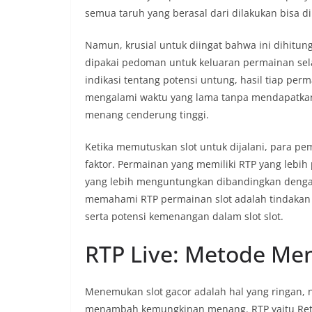
semua taruh yang berasal dari dilakukan bisa d
Namun, krusial untuk diingat bahwa ini dihitun
dipakai pedoman untuk keluaran permainan sel
indikasi tentang potensi untung, hasil tiap pe
mengalami waktu yang lama tanpa mendapatkan h
menang cenderung tinggi.
Ketika memutuskan slot untuk dijalani, para p
faktor. Permainan yang memiliki RTP yang lebi
yang lebih menguntungkan dibandingkan dengan s
memahami RTP permainan slot adalah tindakan
serta potensi kemenangan dalam slot slot.
RTP Live: Metode Me
Menemukan slot gacor adalah hal yang ringan
menambah kemungkinan menang. RTP yaitu Retur