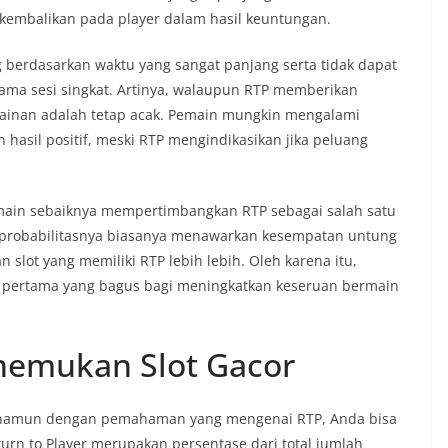
ikembalikan pada player dalam hasil keuntungan.
g berdasarkan waktu yang sangat panjang serta tidak dapat
ama sesi singkat. Artinya, walaupun RTP memberikan
rmainan adalah tetap acak. Pemain mungkin mengalami
asil positif, meski RTP mengindikasikan jika peluang
emain sebaiknya mempertimbangkan RTP sebagai salah satu
h probabilitasnya biasanya menawarkan kesempatan untung
lot yang memiliki RTP lebih lebih. Oleh karena itu,
 pertama yang bagus bagi meningkatkan keseruan bermain
nemukan Slot Gacor
, namun dengan pemahaman yang mengenai RTP, Anda bisa
n to Player merupakan persentase dari total jumlah