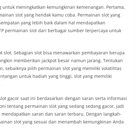
nting untuk meningkatkan kemungkinan kemenangan. Pertama,
rmainan slot yang hendak kamu coba. Permainan slot yang
esempatan yang lebih baik dalam hal mendapatkan
TP permainan slot dari berbagai sumber terpercaya untuk
 slot slot. Sebagian slot bisa menawarkan pembayaran berupa
 mungkin memberikan jackpot besar namun jarang. Tentukan
 sebaiknya pilih permainan slot yang memiliki volatilitas
ntangan untuk hadiah yang tinggi, slot yang memiliki
.
ot gacor saat ini berdasarkan dengan saran serta informasi
moni tentang permainan slot yang sedang sedang gacor, jadi
 mendapatkan saran dan saran terbaru. Dengan langkah-
rmainan slot yang sesuai dan menambah kemungkinan Anda