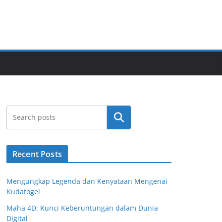
Search
Recent Posts
Mengungkap Legenda dan Kenyataan Mengenai
Kudatogel
Maha 4D: Kunci Keberuntungan dalam Dunia
Digital