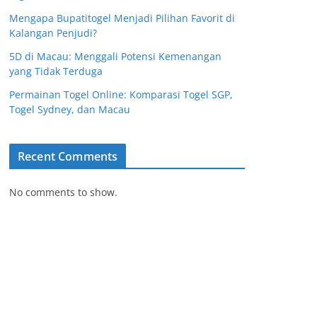
Mengapa Bupatitogel Menjadi Pilihan Favorit di
Kalangan Penjudi?
5D di Macau: Menggali Potensi Kemenangan
yang Tidak Terduga
Permainan Togel Online: Komparasi Togel SGP,
Togel Sydney, dan Macau
Recent Comments
No comments to show.