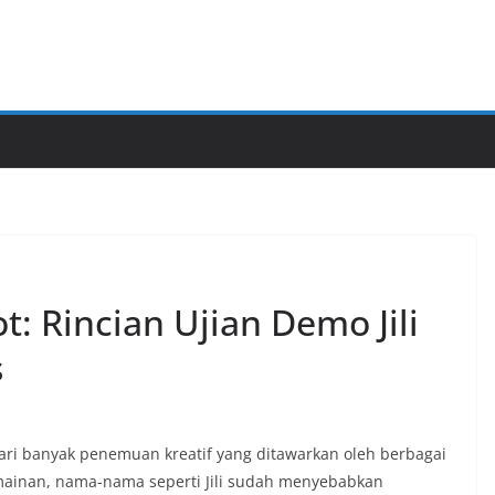
t: Rincian Ujian Demo Jili
s
ari banyak penemuan kreatif yang ditawarkan oleh berbagai
ainan, nama-nama seperti Jili sudah menyebabkan