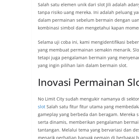
Salah satu elemen unik dari slot Jili adalah 
tanpa risiko uang mereka. Ini adalah peluang y
dalam permainan sebelum bermain dengan uang 
kombinasi simbol dan mengetahui kapan momen
Selama uji coba ini, kami mengidentifikasi beber
yang membuat permainan semakin menarik. Slot
tetapi juga pengalaman bermain yang menyenan
yang ingin pilihan lain dalam bermain slot.
Inovasi Permainan Slo
No Limit City sudah mengukir namanya di sekto
slot
Salah satu fitur fitur utama yang membed
gameplay yang berbeda dan beragam. Mereka su
serta dinamis, memberikan pengalaman bermain
tantangan. Melalui tema yang bervariasi dan des
menarik perhatian banyak pemain di berbagai b