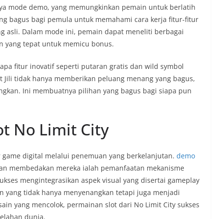
adanya mode demo, yang memungkinkan pemain untuk berlatih
ang bagus bagi pemula untuk memahami cara kerja fitur-fitur
asli. Dalam mode ini, pemain dapat meneliti berbagai
 yang tepat untuk memicu bonus.
apa fitur inovatif seperti putaran gratis dan wild symbol
 Jili tidak hanya memberikan peluang menang yang bagus,
gkan. Ini membuatnya pilihan yang bagus bagi siapa pun
t No Limit City
r game digital melalui penemuan yang berkelanjutan.
demo
akan membedakan mereka ialah pemanfaatan mekanisme
kses mengintegrasikan aspek visual yang disertai gameplay
 yang tidak hanya menyenangkan tetapi juga menjadi
ain yang mencolok, permainan slot dari No Limit City sukses
elahan dunia.