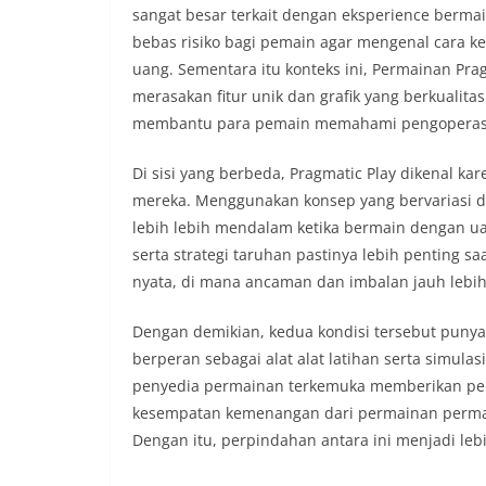
sangat besar terkait dengan eksperience berm
bebas risiko bagi pemain agar mengenal cara ke
uang. Sementara itu konteks ini, Permainan P
merasakan fitur unik dan grafik yang berkualita
membantu para pemain memahami pengoperasia
Di sisi yang berbeda, Pragmatic Play dikenal ka
mereka. Menggunakan konsep yang bervariasi 
lebih lebih mendalam ketika bermain dengan 
serta strategi taruhan pastinya lebih penting
nyata, di mana ancaman dan imbalan jauh lebih
Dengan demikian, kedua kondisi tersebut puny
berperan sebagai alat alat latihan serta simulas
penyedia permainan terkemuka memberikan pel
kesempatan kemenangan dari permainan permai
Dengan itu, perpindahan antara ini menjadi leb