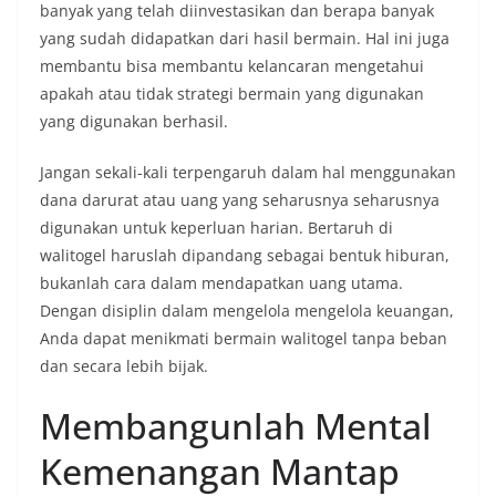
banyak yang telah diinvestasikan dan berapa banyak
yang sudah didapatkan dari hasil bermain. Hal ini juga
membantu bisa membantu kelancaran mengetahui
apakah atau tidak strategi bermain yang digunakan
yang digunakan berhasil.
Jangan sekali-kali terpengaruh dalam hal menggunakan
dana darurat atau uang yang seharusnya seharusnya
digunakan untuk keperluan harian. Bertaruh di
walitogel haruslah dipandang sebagai bentuk hiburan,
bukanlah cara dalam mendapatkan uang utama.
Dengan disiplin dalam mengelola mengelola keuangan,
Anda dapat menikmati bermain walitogel tanpa beban
dan secara lebih bijak.
Membangunlah Mental
Kemenangan Mantap