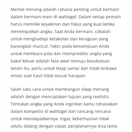
Mental menang adalah rahasia penting untuk berhasil
dalam bermain-main di walitogel. Dalam setiap pemain
harus memiliki keyakinan dan fokus yang kuat ketika
menempatkan angka. Saat Anda bermain, cobalah
untuk menghadapi ketakutan dan keraguan yang
barangkali muncul. Yakin pada kemampuan Anda
untuk membaca pola dan memprediksi angka yang
bakal keluar adalah fase awal menuju kesuksesan.
Selain itu, perlu untuk tetap santai dan tidak terbawa
emosi saat hasil tidak sesuai harapan.
Salah satu cara untuk membangun sikap menang
adalah dengan menciptakan tujuan yang realistis.
Tentukan angka yang Anda inginkan kamu rahasiakan
dalam kompetisi di walitogel dan rancang rencana
untuk mendapatkannya. Ingat, keberhasilan tidak
selalu datang dengan cepat; perjalanannya bisa lama.