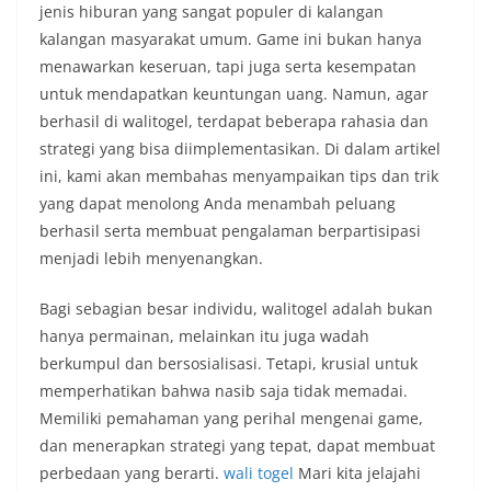
jenis hiburan yang sangat populer di kalangan
kalangan masyarakat umum. Game ini bukan hanya
menawarkan keseruan, tapi juga serta kesempatan
untuk mendapatkan keuntungan uang. Namun, agar
berhasil di walitogel, terdapat beberapa rahasia dan
strategi yang bisa diimplementasikan. Di dalam artikel
ini, kami akan membahas menyampaikan tips dan trik
yang dapat menolong Anda menambah peluang
berhasil serta membuat pengalaman berpartisipasi
menjadi lebih menyenangkan.
Bagi sebagian besar individu, walitogel adalah bukan
hanya permainan, melainkan itu juga wadah
berkumpul dan bersosialisasi. Tetapi, krusial untuk
memperhatikan bahwa nasib saja tidak memadai.
Memiliki pemahaman yang perihal mengenai game,
dan menerapkan strategi yang tepat, dapat membuat
perbedaan yang berarti.
wali togel
Mari kita jelajahi