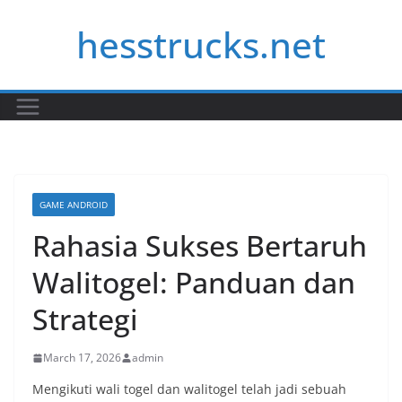
Skip
hesstrucks.net
to
content
GAME ANDROID
Rahasia Sukses Bertaruh
Walitogel: Panduan dan
Strategi
March 17, 2026
admin
Mengikuti wali togel dan walitogel telah jadi sebuah