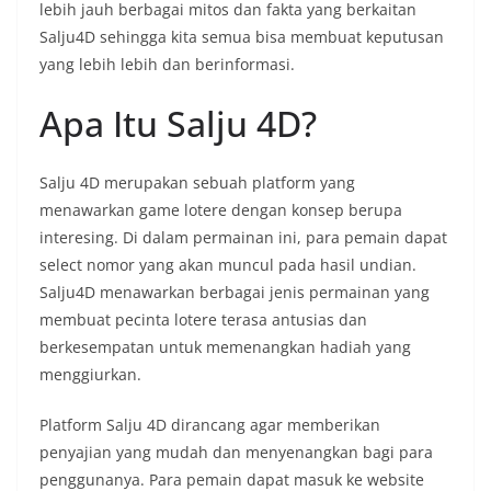
lebih jauh berbagai mitos dan fakta yang berkaitan
Salju4D sehingga kita semua bisa membuat keputusan
yang lebih lebih dan berinformasi.
Apa Itu Salju 4D?
Salju 4D merupakan sebuah platform yang
menawarkan game lotere dengan konsep berupa
interesing. Di dalam permainan ini, para pemain dapat
select nomor yang akan muncul pada hasil undian.
Salju4D menawarkan berbagai jenis permainan yang
membuat pecinta lotere terasa antusias dan
berkesempatan untuk memenangkan hadiah yang
menggiurkan.
Platform Salju 4D dirancang agar memberikan
penyajian yang mudah dan menyenangkan bagi para
penggunanya. Para pemain dapat masuk ke website