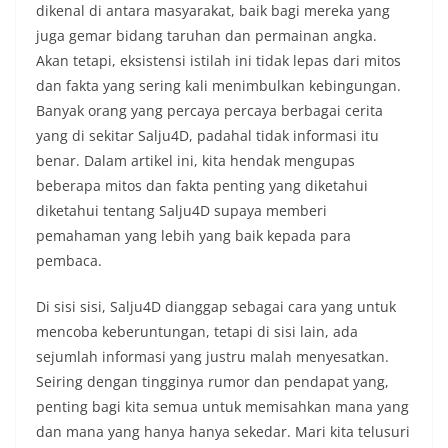
dikenal di antara masyarakat, baik bagi mereka yang
juga gemar bidang taruhan dan permainan angka.
Akan tetapi, eksistensi istilah ini tidak lepas dari mitos
dan fakta yang sering kali menimbulkan kebingungan.
Banyak orang yang percaya percaya berbagai cerita
yang di sekitar Salju4D, padahal tidak informasi itu
benar. Dalam artikel ini, kita hendak mengupas
beberapa mitos dan fakta penting yang diketahui
diketahui tentang Salju4D supaya memberi
pemahaman yang lebih yang baik kepada para
pembaca.
Di sisi sisi, Salju4D dianggap sebagai cara yang untuk
mencoba keberuntungan, tetapi di sisi lain, ada
sejumlah informasi yang justru malah menyesatkan.
Seiring dengan tingginya rumor dan pendapat yang,
penting bagi kita semua untuk memisahkan mana yang
dan mana yang hanya hanya sekedar. Mari kita telusuri