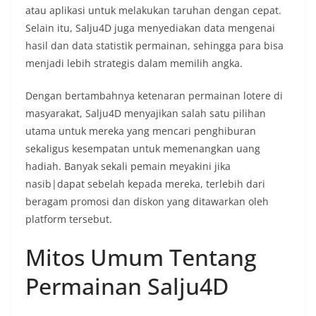
atau aplikasi untuk melakukan taruhan dengan cepat.
Selain itu, Salju4D juga menyediakan data mengenai
hasil dan data statistik permainan, sehingga para bisa
menjadi lebih strategis dalam memilih angka.
Dengan bertambahnya ketenaran permainan lotere di
masyarakat, Salju4D menyajikan salah satu pilihan
utama untuk mereka yang mencari penghiburan
sekaligus kesempatan untuk memenangkan uang
hadiah. Banyak sekali pemain meyakini jika
nasib|dapat sebelah kepada mereka, terlebih dari
beragam promosi dan diskon yang ditawarkan oleh
platform tersebut.
Mitos Umum Tentang
Permainan Salju4D