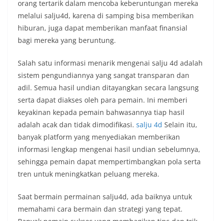
orang tertarik dalam mencoba keberuntungan mereka
melalui salju4d, karena di samping bisa memberikan
hiburan, juga dapat memberikan manfaat finansial
bagi mereka yang beruntung.
Salah satu informasi menarik mengenai salju 4d adalah
sistem pengundiannya yang sangat transparan dan
adil. Semua hasil undian ditayangkan secara langsung
serta dapat diakses oleh para pemain. Ini memberi
keyakinan kepada pemain bahwasannya tiap hasil
adalah acak dan tidak dimodifikasi.
salju 4d
Selain itu,
banyak platform yang menyediakan memberikan
informasi lengkap mengenai hasil undian sebelumnya,
sehingga pemain dapat mempertimbangkan pola serta
tren untuk meningkatkan peluang mereka.
Saat bermain permainan salju4d, ada baiknya untuk
memahami cara bermain dan strategi yang tepat.