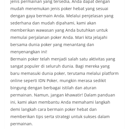
jenis permainan yang tersedia, Anda dapat dengan
mudah menemukan jenis poker hebat yang sesuai
dengan gaya bermain Anda. Melalui penjelasan yang
sederhana dan mudah dipahami, kami akan
memberikan wawasan yang Anda butuhkan untuk
memulai perjalanan poker Anda. Mari kita jelajahi
bersama dunia poker yang menantang dan
menyenangkan ini!
Bermain poker telah menjadi salah satu aktivitas yang
sangat populer di seluruh dunia. Bagi mereka yang
baru memasuki dunia poker, terutama melalui platform
online seperti IDN Poker, mungkin merasa sedikit
bingung dengan berbagai istilah dan aturan
permainan. Namun, jangan khawatir! Dalam panduan
ini, kami akan membantu Anda memahami langkah
demi langkah cara bermain poker hebat dan
memberikan tips serta strategi untuk sukses dalam
permainan.