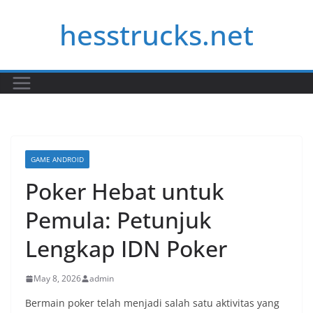
Skip
hesstrucks.net
to
content
GAME ANDROID
Poker Hebat untuk
Pemula: Petunjuk
Lengkap IDN Poker
May 8, 2026
admin
Bermain poker telah menjadi salah satu aktivitas yang