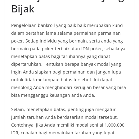
Bijak
Pengelolaan bankroll yang baik baik merupakan kunci
dalam bertahan lama selama permainan permainan
poker. Setiap individu yang bermain, serta anda yang
bermain pada poker terbaik atau IDN poker, sebaiknya
menetapkan batas bagi taruhannya yang dapat
dipertaruhkan. Tentukan berapa banyak modal yang
ingin Anda siapkan bagi permainan dan jangan lupa
untuk tidak melampaui batas tersebut. Ini dapat
menolong Anda menghindari kerugian besar yang bisa
bisa mengganggu keuangan anda Anda.
Selain, menetapkan batas, penting juga mengatur
jumlah taruhan Anda berdasarkan modal tersebut.
Contohnya, jika Anda memiliki modal senilai 1.000.000
IDR, cobalah bagi memainkan taruhan yang tepat