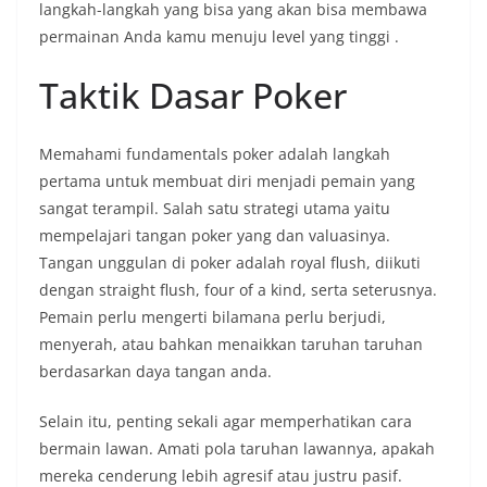
langkah-langkah yang bisa yang akan bisa membawa
permainan Anda kamu menuju level yang tinggi .
Taktik Dasar Poker
Memahami fundamentals poker adalah langkah
pertama untuk membuat diri menjadi pemain yang
sangat terampil. Salah satu strategi utama yaitu
mempelajari tangan poker yang dan valuasinya.
Tangan unggulan di poker adalah royal flush, diikuti
dengan straight flush, four of a kind, serta seterusnya.
Pemain perlu mengerti bilamana perlu berjudi,
menyerah, atau bahkan menaikkan taruhan taruhan
berdasarkan daya tangan anda.
Selain itu, penting sekali agar memperhatikan cara
bermain lawan. Amati pola taruhan lawannya, apakah
mereka cenderung lebih agresif atau justru pasif.