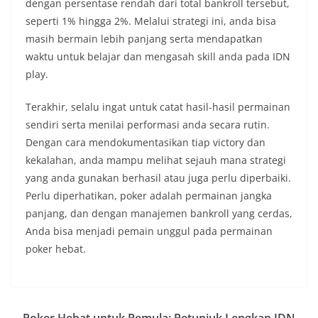
dengan persentase rendah dari total bankroll tersebut,
seperti 1% hingga 2%. Melalui strategi ini, anda bisa
masih bermain lebih panjang serta mendapatkan
waktu untuk belajar dan mengasah skill anda pada IDN
play.
Terakhir, selalu ingat untuk catat hasil-hasil permainan
sendiri serta menilai performasi anda secara rutin.
Dengan cara mendokumentasikan tiap victory dan
kekalahan, anda mampu melihat sejauh mana strategi
yang anda gunakan berhasil atau juga perlu diperbaiki.
Perlu diperhatikan, poker adalah permainan jangka
panjang, dan dengan manajemen bankroll yang cerdas,
Anda bisa menjadi pemain unggul pada permainan
poker hebat.