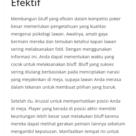
Efektif
Membangun bluff yang efisien dalam kompetisi poker
besar memerlukan pengetahuan yang kualitas
mengenai psikologi lawan. Awalnya, amati gaya
bermain mereka dan temukan ketahui kapan lawan
sering melaksanakan fold. Dengan menggunakan
informasi ini, Anda dapat menentukan waktu yang
cocok untuk melaksanakan bluff. Bluff yang sukses
sering diulang berbasiskan pada menciptakan narasi
yang meyakinkan di meja, supaya lawan Anda merasa
dalam tekanan untuk membuat pilihan yang buruk.
Setelah itu, krusial untuk memperhatikan posisi Anda
di meja. Player yang berada di posisi akhir memiliki
keuntungan lebih besar saat melakukan bluff karena
mereka dapat melihat gerakan pemain lainnya sebelum
mengambil keputusan. Manfaatkan tempat ini untuk