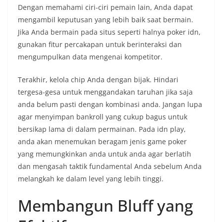
Dengan memahami ciri-ciri pemain lain, Anda dapat
mengambil keputusan yang lebih baik saat bermain.
Jika Anda bermain pada situs seperti halnya poker idn,
gunakan fitur percakapan untuk berinteraksi dan
mengumpulkan data mengenai kompetitor.
Terakhir, kelola chip Anda dengan bijak. Hindari
tergesa-gesa untuk menggandakan taruhan jika saja
anda belum pasti dengan kombinasi anda. Jangan lupa
agar menyimpan bankroll yang cukup bagus untuk
bersikap lama di dalam permainan. Pada idn play,
anda akan menemukan beragam jenis game poker
yang memungkinkan anda untuk anda agar berlatih
dan mengasah taktik fundamental Anda sebelum Anda
melangkah ke dalam level yang lebih tinggi.
Membangun Bluff yang