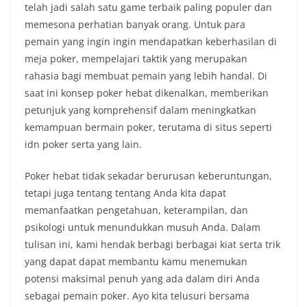
telah jadi salah satu game terbaik paling populer dan
memesona perhatian banyak orang. Untuk para
pemain yang ingin ingin mendapatkan keberhasilan di
meja poker, mempelajari taktik yang merupakan
rahasia bagi membuat pemain yang lebih handal. Di
saat ini konsep poker hebat dikenalkan, memberikan
petunjuk yang komprehensif dalam meningkatkan
kemampuan bermain poker, terutama di situs seperti
idn poker serta yang lain.
Poker hebat tidak sekadar berurusan keberuntungan,
tetapi juga tentang tentang Anda kita dapat
memanfaatkan pengetahuan, keterampilan, dan
psikologi untuk menundukkan musuh Anda. Dalam
tulisan ini, kami hendak berbagi berbagai kiat serta trik
yang dapat dapat membantu kamu menemukan
potensi maksimal penuh yang ada dalam diri Anda
sebagai pemain poker. Ayo kita telusuri bersama