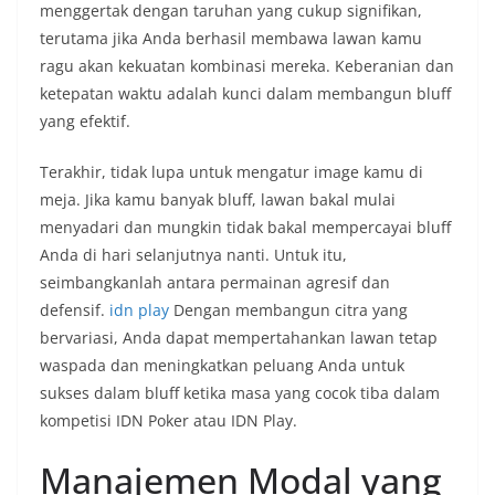
menggertak dengan taruhan yang cukup signifikan,
terutama jika Anda berhasil membawa lawan kamu
ragu akan kekuatan kombinasi mereka. Keberanian dan
ketepatan waktu adalah kunci dalam membangun bluff
yang efektif.
Terakhir, tidak lupa untuk mengatur image kamu di
meja. Jika kamu banyak bluff, lawan bakal mulai
menyadari dan mungkin tidak bakal mempercayai bluff
Anda di hari selanjutnya nanti. Untuk itu,
seimbangkanlah antara permainan agresif dan
defensif.
idn play
Dengan membangun citra yang
bervariasi, Anda dapat mempertahankan lawan tetap
waspada dan meningkatkan peluang Anda untuk
sukses dalam bluff ketika masa yang cocok tiba dalam
kompetisi IDN Poker atau IDN Play.
Manajemen Modal yang