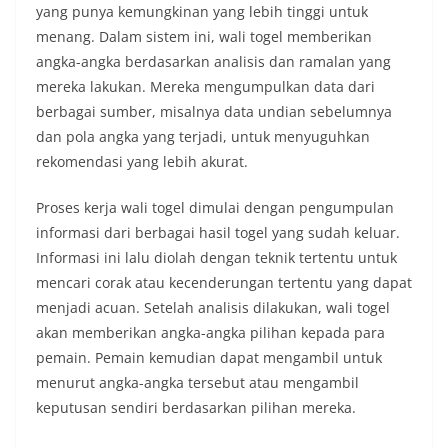
yang punya kemungkinan yang lebih tinggi untuk
menang. Dalam sistem ini, wali togel memberikan
angka-angka berdasarkan analisis dan ramalan yang
mereka lakukan. Mereka mengumpulkan data dari
berbagai sumber, misalnya data undian sebelumnya
dan pola angka yang terjadi, untuk menyuguhkan
rekomendasi yang lebih akurat.
Proses kerja wali togel dimulai dengan pengumpulan
informasi dari berbagai hasil togel yang sudah keluar.
Informasi ini lalu diolah dengan teknik tertentu untuk
mencari corak atau kecenderungan tertentu yang dapat
menjadi acuan. Setelah analisis dilakukan, wali togel
akan memberikan angka-angka pilihan kepada para
pemain. Pemain kemudian dapat mengambil untuk
menurut angka-angka tersebut atau mengambil
keputusan sendiri berdasarkan pilihan mereka.