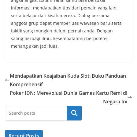
angka angka. Dalam sana, kamu bisa bertukar
informasi, mendapatkan tips dari pemain yang lain,
serta belajar dari kisah mereka. Dialog bersama
anggota grup dapat memperluas wawasan baru serta
taktik yang mungkin belum pernah anda. Dengan
saling berbagi ilmu, kesempatanmu berpotensi
menang akan jadi luas.
Mendapatkan Keajaiban Kuda Slot: Buku Panduan
Komprehensif
Poker IDN: Merevolusi Dunia Games Kartu Remi di
Negara Ini
Search
Recent Posts