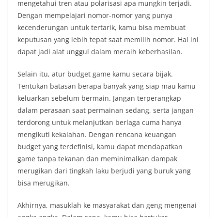
mengetahui tren atau polarisasi apa mungkin terjadi.
Dengan mempelajari nomor-nomor yang punya
kecenderungan untuk tertarik, kamu bisa membuat
keputusan yang lebih tepat saat memilih nomor. Hal ini
dapat jadi alat unggul dalam meraih keberhasilan.
Selain itu, atur budget game kamu secara bijak.
Tentukan batasan berapa banyak yang siap mau kamu
keluarkan sebelum bermain. Jangan terperangkap
dalam perasaan saat permainan sedang, serta jangan
terdorong untuk melanjutkan berlaga cuma hanya
mengikuti kekalahan. Dengan rencana keuangan
budget yang terdefinisi, kamu dapat mendapatkan
game tanpa tekanan dan meminimalkan dampak
merugikan dari tingkah laku berjudi yang buruk yang
bisa merugikan.
Akhirnya, masuklah ke masyarakat dan geng mengenai