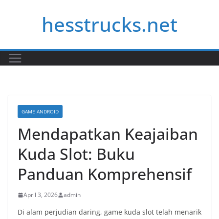
Skip
hesstrucks.net
to
content
GAME ANDROID
Mendapatkan Keajaiban
Kuda Slot: Buku
Panduan Komprehensif
April 3, 2026
admin
Di alam perjudian daring, game kuda slot telah menarik