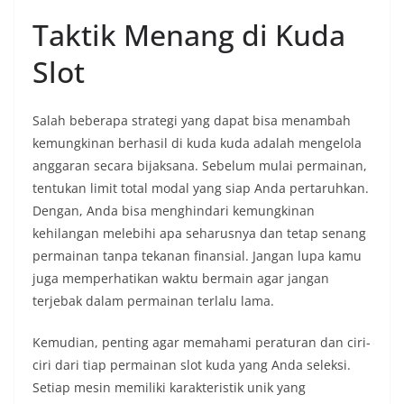
Taktik Menang di Kuda
Slot
Salah beberapa strategi yang dapat bisa menambah
kemungkinan berhasil di kuda kuda adalah mengelola
anggaran secara bijaksana. Sebelum mulai permainan,
tentukan limit total modal yang siap Anda pertaruhkan.
Dengan, Anda bisa menghindari kemungkinan
kehilangan melebihi apa seharusnya dan tetap senang
permainan tanpa tekanan finansial. Jangan lupa kamu
juga memperhatikan waktu bermain agar jangan
terjebak dalam permainan terlalu lama.
Kemudian, penting agar memahami peraturan dan ciri-
ciri dari tiap permainan slot kuda yang Anda seleksi.
Setiap mesin memiliki karakteristik unik yang