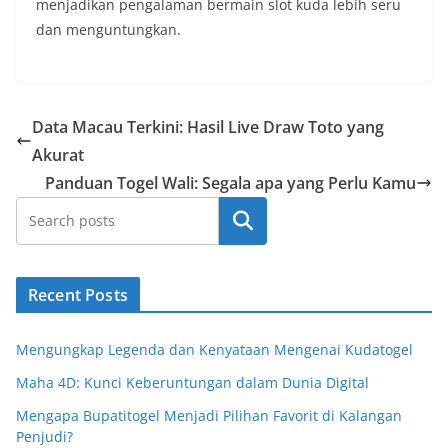
menjadikan pengalaman bermain slot kuda lebih seru
dan menguntungkan.
Data Macau Terkini: Hasil Live Draw Toto yang
Akurat
Panduan Togel Wali: Segala apa yang Perlu Kamu
Search
Recent Posts
Mengungkap Legenda dan Kenyataan Mengenai Kudatogel
Maha 4D: Kunci Keberuntungan dalam Dunia Digital
Mengapa Bupatitogel Menjadi Pilihan Favorit di Kalangan
Penjudi?