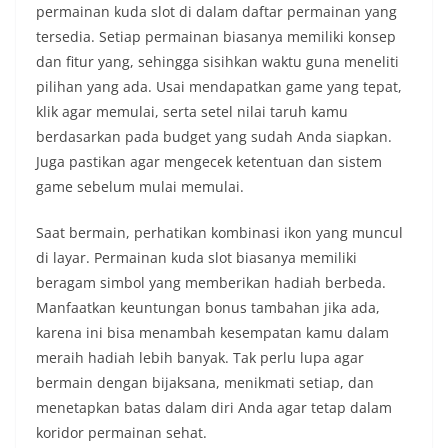
permainan kuda slot di dalam daftar permainan yang
tersedia. Setiap permainan biasanya memiliki konsep
dan fitur yang, sehingga sisihkan waktu guna meneliti
pilihan yang ada. Usai mendapatkan game yang tepat,
klik agar memulai, serta setel nilai taruh kamu
berdasarkan pada budget yang sudah Anda siapkan.
Juga pastikan agar mengecek ketentuan dan sistem
game sebelum mulai memulai.
Saat bermain, perhatikan kombinasi ikon yang muncul
di layar. Permainan kuda slot biasanya memiliki
beragam simbol yang memberikan hadiah berbeda.
Manfaatkan keuntungan bonus tambahan jika ada,
karena ini bisa menambah kesempatan kamu dalam
meraih hadiah lebih banyak. Tak perlu lupa agar
bermain dengan bijaksana, menikmati setiap, dan
menetapkan batas dalam diri Anda agar tetap dalam
koridor permainan sehat.