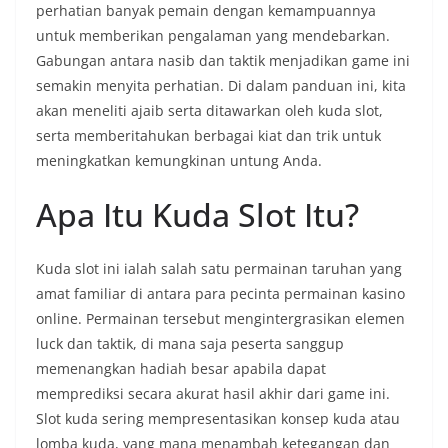
perhatian banyak pemain dengan kemampuannya
untuk memberikan pengalaman yang mendebarkan.
Gabungan antara nasib dan taktik menjadikan game ini
semakin menyita perhatian. Di dalam panduan ini, kita
akan meneliti ajaib serta ditawarkan oleh kuda slot,
serta memberitahukan berbagai kiat dan trik untuk
meningkatkan kemungkinan untung Anda.
Apa Itu Kuda Slot Itu?
Kuda slot ini ialah salah satu permainan taruhan yang
amat familiar di antara para pecinta permainan kasino
online. Permainan tersebut mengintergrasikan elemen
luck dan taktik, di mana saja peserta sanggup
memenangkan hadiah besar apabila dapat
memprediksi secara akurat hasil akhir dari game ini.
Slot kuda sering mempresentasikan konsep kuda atau
lomba kuda, yang mana menambah ketegangan dan