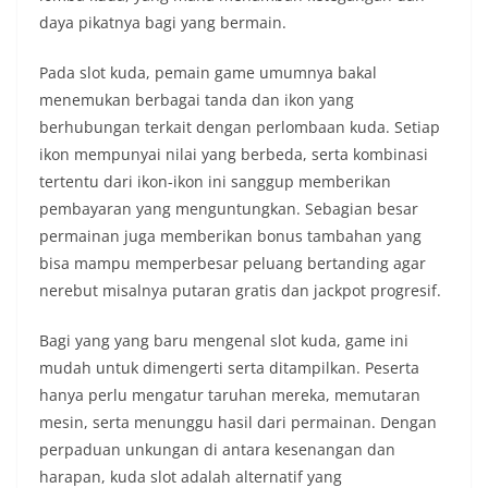
daya pikatnya bagi yang bermain.
Pada slot kuda, pemain game umumnya bakal
menemukan berbagai tanda dan ikon yang
berhubungan terkait dengan perlombaan kuda. Setiap
ikon mempunyai nilai yang berbeda, serta kombinasi
tertentu dari ikon-ikon ini sanggup memberikan
pembayaran yang menguntungkan. Sebagian besar
permainan juga memberikan bonus tambahan yang
bisa mampu memperbesar peluang bertanding agar
nerebut misalnya putaran gratis dan jackpot progresif.
Bagi yang yang baru mengenal slot kuda, game ini
mudah untuk dimengerti serta ditampilkan. Peserta
hanya perlu mengatur taruhan mereka, memutaran
mesin, serta menunggu hasil dari permainan. Dengan
perpaduan unkungan di antara kesenangan dan
harapan, kuda slot adalah alternatif yang