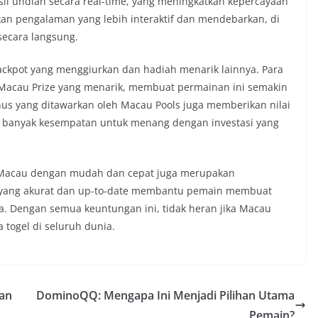
il undian secara real-time, yang meningkatkan kepercayaan
an pengalaman yang lebih interaktif dan mendebarkan, di
ecara langsung.
jackpot yang menggiurkan dan hadiah menarik lainnya. Para
acau Prize yang menarik, membuat permainan ini semakin
s yang ditawarkan oleh Macau Pools juga memberikan nilai
h banyak kesempatan untuk menang dengan investasi yang
 Macau dengan mudah dan cepat juga merupakan
l yang akurat dan up-to-date membantu pemain membuat
a. Dengan semua keuntungan ini, tidak heran jika Macau
 togel di seluruh dunia.
han
DominoQQ: Mengapa Ini Menjadi Pilihan Utama
Pemain?