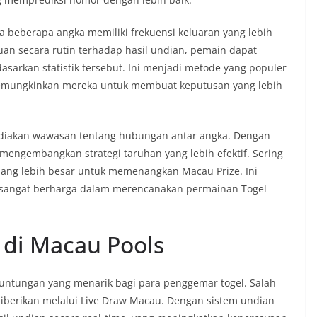
a beberapa angka memiliki frekuensi keluaran yang lebih
uan secara rutin terhadap hasil undian, pemain dapat
sarkan statistik tersebut. Ini menjadi metode yang populer
emungkinkan mereka untuk membuat keputusan yang lebih
nyediakan wawasan tentang hubungan antar angka. Dengan
 mengembangkan strategi taruhan yang lebih efektif. Sering
uang lebih besar untuk memenangkan Macau Prize. Ini
ng sangat berharga dalam merencanakan permainan Togel
di Macau Pools
ntungan yang menarik bagi para penggemar togel. Salah
iberikan melalui Live Draw Macau. Dengan sistem undian