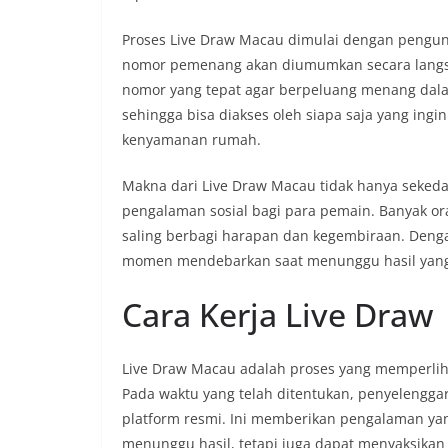
Proses Live Draw Macau dimulai dengan pengun
nomor pemenang akan diumumkan secara langsu
nomor yang tepat agar berpeluang menang dalam 
sehingga bisa diakses oleh siapa saja yang ing
kenyamanan rumah.
Makna dari Live Draw Macau tidak hanya sekeda
pengalaman sosial bagi para pemain. Banyak o
saling berbagi harapan dan kegembiraan. Deng
momen mendebarkan saat menunggu hasil yan
Cara Kerja Live Draw
Live Draw Macau adalah proses yang memperlih
Pada waktu yang telah ditentukan, penyelengga
platform resmi. Ini memberikan pengalaman yan
menunggu hasil, tetapi juga dapat menyaksikan 