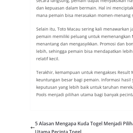
secara langsung, pemain dapat menyaksikan has
dan kepuasan dalam bermain. Hal ini menciptak
mana pemain bisa merasakan momen-menang s
Selain itu, Toto Macau sering kali menawarkan 
pemain memiliki peluang untuk memenangkan M
menantang dan mengasyikkan. Promosi dan bonu
lebih, sehingga pemain bisa mendapatkan lebi
relatif kecil.
Terakhir, kemampuan untuk mengakses Result
keuntungan besar bagi pemain. Informasi hasi
keputusan yang lebih baik untuk taruhan merek
Pools menjadi pilihan utama bagi banyak pecinta
5 Alasan Mengapa Kuda Togel Menjadi Pili
Utama Pecinta Togel