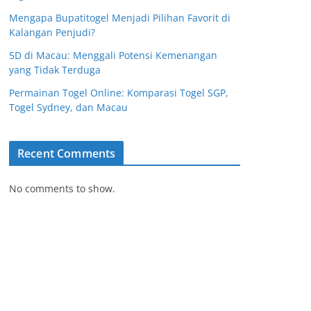
Mengapa Bupatitogel Menjadi Pilihan Favorit di
Kalangan Penjudi?
5D di Macau: Menggali Potensi Kemenangan
yang Tidak Terduga
Permainan Togel Online: Komparasi Togel SGP,
Togel Sydney, dan Macau
Recent Comments
No comments to show.