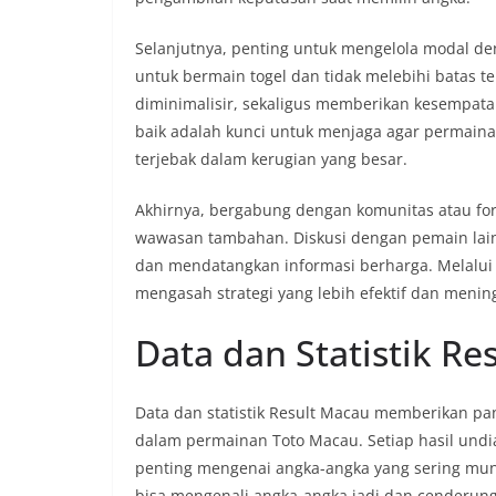
Selanjutnya, penting untuk mengelola modal d
untuk bermain togel dan tidak melebihi batas te
diminimalisir, sekaligus memberikan kesempat
baik adalah kunci untuk menjaga agar permain
terjebak dalam kerugian yang besar.
Akhirnya, bergabung dengan komunitas atau 
wawasan tambahan. Diskusi dengan pemain lain
dan mendatangkan informasi berharga. Melalui
mengasah strategi yang lebih efektif dan meni
Data dan Statistik Re
Data dan statistik Result Macau memberikan pan
dalam permainan Toto Macau. Setiap hasil undi
penting mengenai angka-angka yang sering mun
bisa mengenali angka-angka jadi dan cenderun