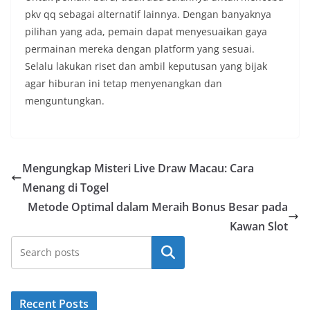
pkv qq sebagai alternatif lainnya. Dengan banyaknya
pilihan yang ada, pemain dapat menyesuaikan gaya
permainan mereka dengan platform yang sesuai.
Selalu lakukan riset dan ambil keputusan yang bijak
agar hiburan ini tetap menyenangkan dan
menguntungkan.
Mengungkap Misteri Live Draw Macau: Cara
Menang di Togel
Metode Optimal dalam Meraih Bonus Besar pada
Kawan Slot
Search
Recent Posts