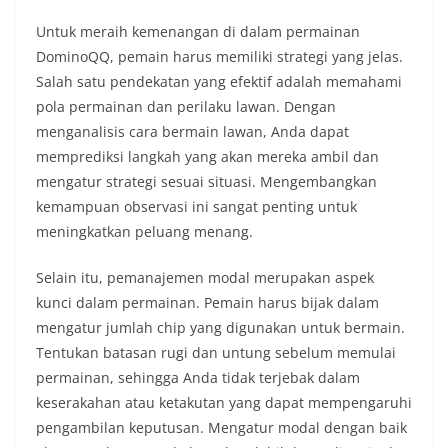
Untuk meraih kemenangan di dalam permainan
DominoQQ, pemain harus memiliki strategi yang jelas.
Salah satu pendekatan yang efektif adalah memahami
pola permainan dan perilaku lawan. Dengan
menganalisis cara bermain lawan, Anda dapat
memprediksi langkah yang akan mereka ambil dan
mengatur strategi sesuai situasi. Mengembangkan
kemampuan observasi ini sangat penting untuk
meningkatkan peluang menang.
Selain itu, pemanajemen modal merupakan aspek
kunci dalam permainan. Pemain harus bijak dalam
mengatur jumlah chip yang digunakan untuk bermain.
Tentukan batasan rugi dan untung sebelum memulai
permainan, sehingga Anda tidak terjebak dalam
keserakahan atau ketakutan yang dapat mempengaruhi
pengambilan keputusan. Mengatur modal dengan baik