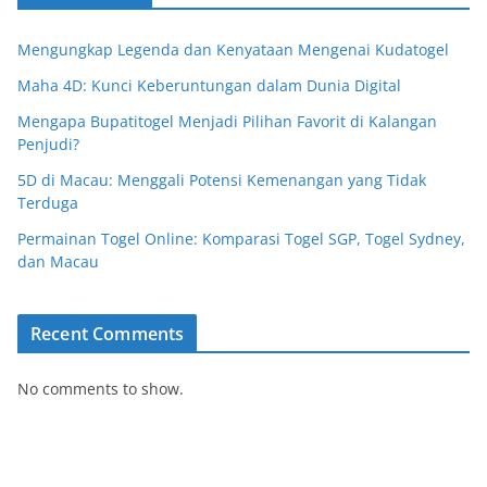
Mengungkap Legenda dan Kenyataan Mengenai Kudatogel
Maha 4D: Kunci Keberuntungan dalam Dunia Digital
Mengapa Bupatitogel Menjadi Pilihan Favorit di Kalangan
Penjudi?
5D di Macau: Menggali Potensi Kemenangan yang Tidak
Terduga
Permainan Togel Online: Komparasi Togel SGP, Togel Sydney,
dan Macau
Recent Comments
No comments to show.