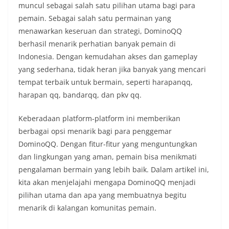
muncul sebagai salah satu pilihan utama bagi para
pemain. Sebagai salah satu permainan yang
menawarkan keseruan dan strategi, DominoQQ
berhasil menarik perhatian banyak pemain di
Indonesia. Dengan kemudahan akses dan gameplay
yang sederhana, tidak heran jika banyak yang mencari
tempat terbaik untuk bermain, seperti harapanqq,
harapan qq, bandarqq, dan pkv qq.
Keberadaan platform-platform ini memberikan
berbagai opsi menarik bagi para penggemar
DominoQQ. Dengan fitur-fitur yang menguntungkan
dan lingkungan yang aman, pemain bisa menikmati
pengalaman bermain yang lebih baik. Dalam artikel ini,
kita akan menjelajahi mengapa DominoQQ menjadi
pilihan utama dan apa yang membuatnya begitu
menarik di kalangan komunitas pemain.