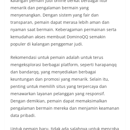
kalangan pemain judi online berkat berbagai fitur
menarik dan pengalaman bermain yang
menyenangkan. Dengan sistem yang fair dan
transparan, pemain dapat merasa lebih aman dan
nyaman saat bermain. Keberagaman permainan serta
kemudahan akses membuat DominoQQ semakin
populer di kalangan penggemar judi.
Rekomendasi untuk pemain adalah untuk terus
mengeksplorasi berbagai platform, seperti harapanqq
dan bandarqq, yang menyediakan berbagai
keuntungan dan promosi yang menarik. Selain itu,
penting untuk memilih situs yang terpercaya dan
menawarkan layanan pelanggan yang responsif.
Dengan demikian, pemain dapat memaksimalkan
pengalaman bermain mereka dan menjamin keamanan
data pribadi.
Untuk pemain baru, tidak ada salahnya untuk mencoba