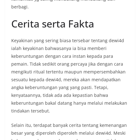
berbagi.
Cerita serta Fakta
Keyakinan yang sering biasa tersebar tentang dewi4d
ialah keyakinan bahwasanya ia bisa memberi
keberuntungan dengan cara instan kepada para
pemain. Tidak sedikit orang percaya jika dengan cara
mengikuti ritual tertentu maupun mempersembahkan
sesuatu kepada dewi4d, mereka akan mendapatkan
angka keberuntungan yang yang pasti. Tetapi,
kenyataannya, tidak ada ada kepastian bahwa
keberuntungan bakal datang hanya melalui melakukan
tindakan tersebut.
Selain itu, terdapat banyak cerita tentang kemenangan
besar yang diperoleh diperoleh melalui dewi4d. Meski