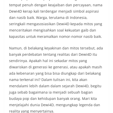
tempat penuh dengan keajaiban dan percayaan, nama
Dewi4D kerap kali terdengar menjadi simbol aspirasi
dan nasib baik. Warga, terutama di Indonesia,
seringkali mengasosiasikan Dewi4D kepada mitos yang
menceritakan mengisahkan soal kekuatan gaib dan
kapasitas untuk meramalkan nomor-nomor nasib baik.
Namun, di belakang keyakinan dan mitos tersebut, ada
banyak perdebatan tentang realitas dari Dewi4D itu
sendirinya. Apakah hal ini sekadar mitos yang
diwariskan di generasi ke generasi, atau apakah masih
ada kebenaran yang bisa bisa diungkap dari belakang
nama terkenal ini? Dalam tulisan ini, kita akan
mendalami lebih dalam dalam sejarah Dewi4D, begitu
juga sebab bagaimana ia menjadi sebuah bagian
budaya pop dan kehidupan banyak orang. Mari kita
menjelajahi dunia Dewi4D, mengungkap legenda dan
realita yang menyertainya.