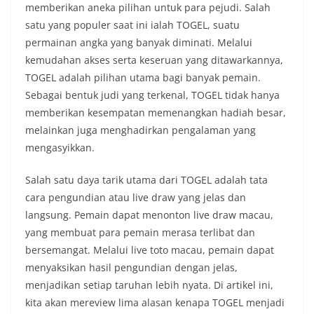
memberikan aneka pilihan untuk para pejudi. Salah
satu yang populer saat ini ialah TOGEL, suatu
permainan angka yang banyak diminati. Melalui
kemudahan akses serta keseruan yang ditawarkannya,
TOGEL adalah pilihan utama bagi banyak pemain.
Sebagai bentuk judi yang terkenal, TOGEL tidak hanya
memberikan kesempatan memenangkan hadiah besar,
melainkan juga menghadirkan pengalaman yang
mengasyikkan.
Salah satu daya tarik utama dari TOGEL adalah tata
cara pengundian atau live draw yang jelas dan
langsung. Pemain dapat menonton live draw macau,
yang membuat para pemain merasa terlibat dan
bersemangat. Melalui live toto macau, pemain dapat
menyaksikan hasil pengundian dengan jelas,
menjadikan setiap taruhan lebih nyata. Di artikel ini,
kita akan mereview lima alasan kenapa TOGEL menjadi