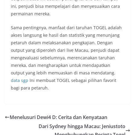
ini, penjudi bisa mempelajari dan menyesuaikan cara
permainan mereka.
Sama pentingnya, manfaat dari taruhan TOGEL adalah
akses langsung ke hasil dan statistik yang menunjang
petaruh dalam melaksanakan pengkajian. Dengan
output yang diperoleh dari live Macau, penjudi dapat
mengevaluasi sebelumnya, merencanakan taruhan
mereka, dan mengharapkan untuk mendapatkan
output yang lebih memuaskan di masa mendatang.
data sgp
Ini membuat TOGEL sebagai pilihan favorit
bagi para petaruh.
Menelusuri Dewi4 D: Cerita dan Kenyataan
Dari Sydney hingga Macau: Jeniustoto
Menghubungkan Pecinta Togel