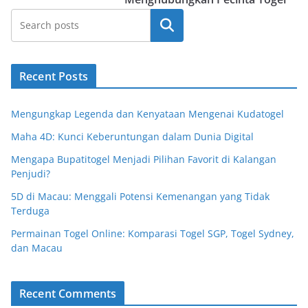
Search
Recent Posts
Mengungkap Legenda dan Kenyataan Mengenai Kudatogel
Maha 4D: Kunci Keberuntungan dalam Dunia Digital
Mengapa Bupatitogel Menjadi Pilihan Favorit di Kalangan
Penjudi?
5D di Macau: Menggali Potensi Kemenangan yang Tidak
Terduga
Permainan Togel Online: Komparasi Togel SGP, Togel Sydney,
dan Macau
Recent Comments