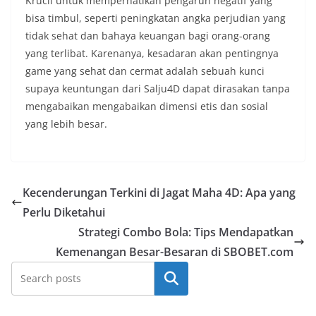
Krucil untuk memperhatikan pengaruh negatif yang
bisa timbul, seperti peningkatan angka perjudian yang
tidak sehat dan bahaya keuangan bagi orang-orang
yang terlibat. Karenanya, kesadaran akan pentingnya
game yang sehat dan cermat adalah sebuah kunci
supaya keuntungan dari Salju4D dapat dirasakan tanpa
mengabaikan mengabaikan dimensi etis dan sosial
yang lebih besar.
Kecenderungan Terkini di Jagat Maha 4D: Apa yang
Perlu Diketahui
Strategi Combo Bola: Tips Mendapatkan
Kemenangan Besar-Besaran di SBOBET.com
Search