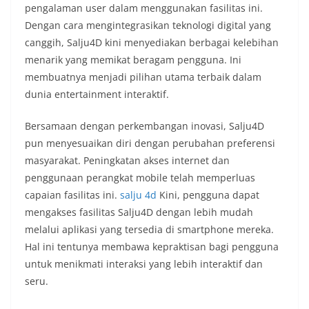
pengalaman user dalam menggunakan fasilitas ini.
Dengan cara mengintegrasikan teknologi digital yang
canggih, Salju4D kini menyediakan berbagai kelebihan
menarik yang memikat beragam pengguna. Ini
membuatnya menjadi pilihan utama terbaik dalam
dunia entertainment interaktif.
Bersamaan dengan perkembangan inovasi, Salju4D
pun menyesuaikan diri dengan perubahan preferensi
masyarakat. Peningkatan akses internet dan
penggunaan perangkat mobile telah memperluas
capaian fasilitas ini.
salju 4d
Kini, pengguna dapat
mengakses fasilitas Salju4D dengan lebih mudah
melalui aplikasi yang tersedia di smartphone mereka.
Hal ini tentunya membawa kepraktisan bagi pengguna
untuk menikmati interaksi yang lebih interaktif dan
seru.