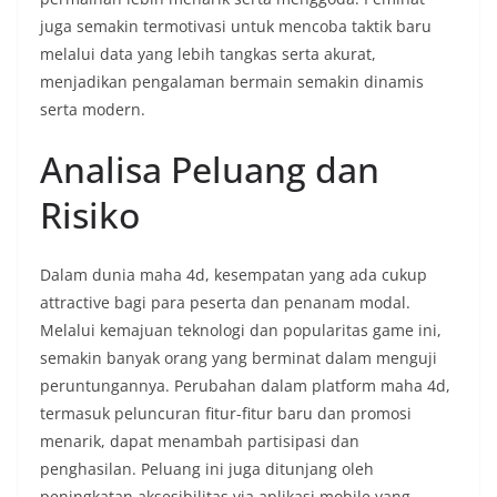
juga semakin termotivasi untuk mencoba taktik baru
melalui data yang lebih tangkas serta akurat,
menjadikan pengalaman bermain semakin dinamis
serta modern.
Analisa Peluang dan
Risiko
Dalam dunia maha 4d, kesempatan yang ada cukup
attractive bagi para peserta dan penanam modal.
Melalui kemajuan teknologi dan popularitas game ini,
semakin banyak orang yang berminat dalam menguji
peruntungannya. Perubahan dalam platform maha 4d,
termasuk peluncuran fitur-fitur baru dan promosi
menarik, dapat menambah partisipasi dan
penghasilan. Peluang ini juga ditunjang oleh
peningkatan aksesibilitas via aplikasi mobile yang