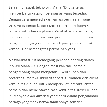
Selain itu, aspek teknologi, Maha 4D juga terus
memperbarui kategori permainan yang tersedia.
Dengan cara menyediakan variasi permainan yang
baru yang menarik, para pemain memiliki banyak
pilihan untuk bereksplorasi. Perubahan dalam tema,
jalan cerita, dan mekanisme permainan menciptakan
pengalaman yang dan mengajak para pemain untuk
kembali untuk mengetes permainan yang.
Masyarakat turut memegang peranan penting dalam
inovasi Maha 4D. Dengan masukan dari pemain,
pengembang dapat mengetahui kebutuhan dan
preferensi mereka. Inisiatif seperti turnamen dan event
komunitas dibuat untuk memperkuat interaksi antar
pemain dan menciptakan rasa komunitas. Keseluruhan
ini menyediakan dimensi yang baru dalam pengalaman
berlaga yang tidak hanya tidak hanya sekadar