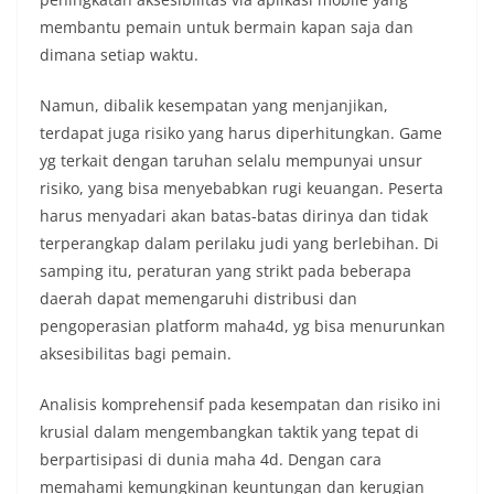
membantu pemain untuk bermain kapan saja dan
dimana setiap waktu.
Namun, dibalik kesempatan yang menjanjikan,
terdapat juga risiko yang harus diperhitungkan. Game
yg terkait dengan taruhan selalu mempunyai unsur
risiko, yang bisa menyebabkan rugi keuangan. Peserta
harus menyadari akan batas-batas dirinya dan tidak
terperangkap dalam perilaku judi yang berlebihan. Di
samping itu, peraturan yang strikt pada beberapa
daerah dapat memengaruhi distribusi dan
pengoperasian platform maha4d, yg bisa menurunkan
aksesibilitas bagi pemain.
Analisis komprehensif pada kesempatan dan risiko ini
krusial dalam mengembangkan taktik yang tepat di
berpartisipasi di dunia maha 4d. Dengan cara
memahami kemungkinan keuntungan dan kerugian