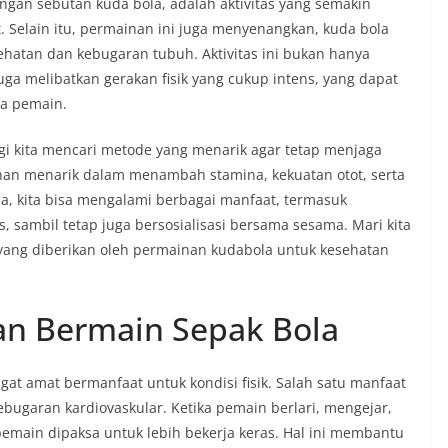
ngan sebutan kuda bola, adalah aktivitas yang semakin
. Selain itu, permainan ini juga menyenangkan, kuda bola
atan dan kebugaran tubuh. Aktivitas ini bukan hanya
uga melibatkan gerakan fisik yang cukup intens, yang dapat
ra pemain.
gi kita mencari metode yang menarik agar tetap menjaga
lihan menarik dalam menambah stamina, kekuatan otot, serta
ola, kita bisa mengalami berbagai manfaat, termasuk
sambil tetap juga bersosialisasi bersama sesama. Mari kita
 yang diberikan oleh permainan kudabola untuk kesehatan
n Bermain Sepak Bola
at amat bermanfaat untuk kondisi fisik. Salah satu manfaat
bugaran kardiovaskular. Ketika pemain berlari, mengejar,
pemain dipaksa untuk lebih bekerja keras. Hal ini membantu