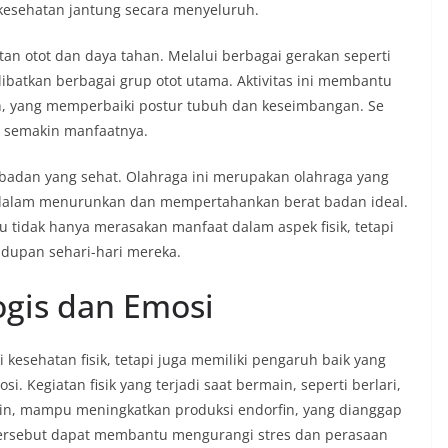
kesehatan jantung secara menyeluruh.
an otot dan daya tahan. Melalui berbagai gerakan seperti
batkan berbagai grup otot utama. Aktivitas ini membantu
uh, yang memperbaiki postur tubuh dan keseimbangan. Se
t semakin manfaatnya.
adan yang sehat. Olahraga ini merupakan olahraga yang
f dalam menurunkan dan mempertahankan berat badan ideal.
idu tidak hanya merasakan manfaat dalam aspek fisik, tetapi
idupan sehari-hari mereka.
ogis dan Emosi
esehatan fisik, tetapi juga memiliki pengaruh baik yang
i. Kegiatan fisik yang terjadi saat bermain, seperti berlari,
n, mampu meningkatkan produksi endorfin, yang dianggap
tersebut dapat membantu mengurangi stres dan perasaan