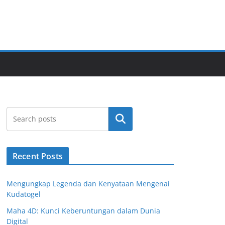
Search
Recent Posts
Mengungkap Legenda dan Kenyataan Mengenai
Kudatogel
Maha 4D: Kunci Keberuntungan dalam Dunia
Digital