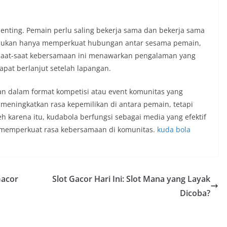
penting. Pemain perlu saling bekerja sama dan bekerja sama
 bukan hanya memperkuat hubungan antar sesama pemain,
 Saat-saat kebersamaan ini menawarkan pengalaman yang
pat berlanjut setelah lapangan.
akan dalam format kompetisi atau event komunitas yang
meningkatkan rasa kepemilikan di antara pemain, tetapi
 karena itu, kudabola berfungsi sebagai media yang efektif
emperkuat rasa kebersamaan di komunitas.
kuda bola
Gacor
Slot Gacor Hari Ini: Slot Mana yang Layak
Dicoba?