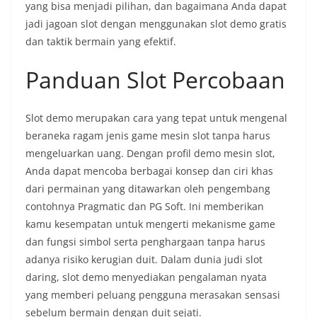
yang bisa menjadi pilihan, dan bagaimana Anda dapat
jadi jagoan slot dengan menggunakan slot demo gratis
dan taktik bermain yang efektif.
Panduan Slot Percobaan
Slot demo merupakan cara yang tepat untuk mengenal
beraneka ragam jenis game mesin slot tanpa harus
mengeluarkan uang. Dengan profil demo mesin slot,
Anda dapat mencoba berbagai konsep dan ciri khas
dari permainan yang ditawarkan oleh pengembang
contohnya Pragmatic dan PG Soft. Ini memberikan
kamu kesempatan untuk mengerti mekanisme game
dan fungsi simbol serta penghargaan tanpa harus
adanya risiko kerugian duit. Dalam dunia judi slot
daring, slot demo menyediakan pengalaman nyata
yang memberi peluang pengguna merasakan sensasi
sebelum bermain dengan duit sejati.