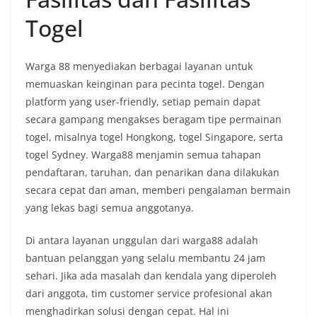
Togel
Warga 88 menyediakan berbagai layanan untuk
memuaskan keinginan para pecinta togel. Dengan
platform yang user-friendly, setiap pemain dapat
secara gampang mengakses beragam tipe permainan
togel, misalnya togel Hongkong, togel Singapore, serta
togel Sydney. Warga88 menjamin semua tahapan
pendaftaran, taruhan, dan penarikan dana dilakukan
secara cepat dan aman, memberi pengalaman bermain
yang lekas bagi semua anggotanya.
Di antara layanan unggulan dari warga88 adalah
bantuan pelanggan yang selalu membantu 24 jam
sehari. Jika ada masalah dan kendala yang diperoleh
dari anggota, tim customer service profesional akan
menghadirkan solusi dengan cepat. Hal ini