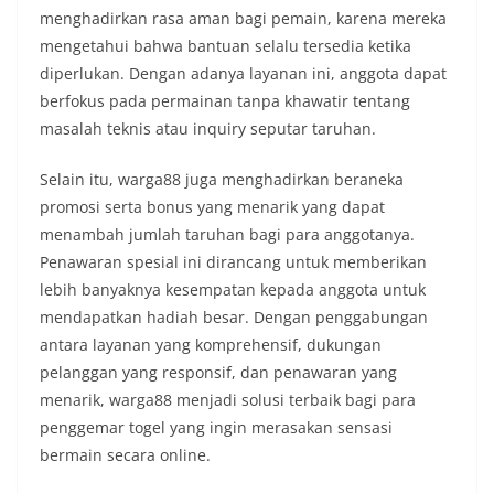
menghadirkan rasa aman bagi pemain, karena mereka
mengetahui bahwa bantuan selalu tersedia ketika
diperlukan. Dengan adanya layanan ini, anggota dapat
berfokus pada permainan tanpa khawatir tentang
masalah teknis atau inquiry seputar taruhan.
Selain itu, warga88 juga menghadirkan beraneka
promosi serta bonus yang menarik yang dapat
menambah jumlah taruhan bagi para anggotanya.
Penawaran spesial ini dirancang untuk memberikan
lebih banyaknya kesempatan kepada anggota untuk
mendapatkan hadiah besar. Dengan penggabungan
antara layanan yang komprehensif, dukungan
pelanggan yang responsif, dan penawaran yang
menarik, warga88 menjadi solusi terbaik bagi para
penggemar togel yang ingin merasakan sensasi
bermain secara online.