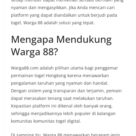
nyaman dan mengasyikkan. Jika Anda mencari-cari
platform yang dapat diandalkan untuk berjudi pada
togel, Warga 88 adalah solusi yang tepat.
Mengapa Mendukung
Warga 88?
Warga88.com adalah pilihan utama bagi penggemar
permainan togel Hongkong karena menawarkan
pengalaman taruhan yang nyaman dan handal.
Dengan sistem yang transparan dan terjamin, pemain
dapat merasakan tenang saat melakukan taruhan.
Kepastian platform ini dikenal oleh banyak orang,
sehingga menjadikannya lebih populer di kalangan
komunitas komunitas togel digital.
Di samping itu, Warga 88 menawarkan beragam jenis