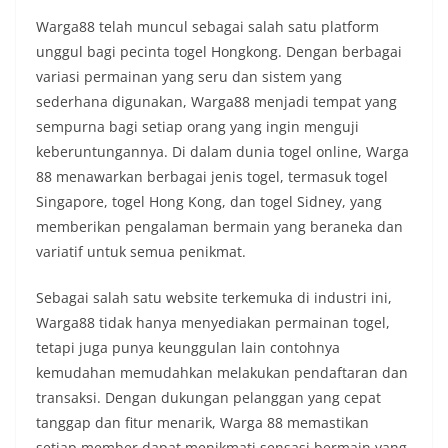
Warga88 telah muncul sebagai salah satu platform
unggul bagi pecinta togel Hongkong. Dengan berbagai
variasi permainan yang seru dan sistem yang
sederhana digunakan, Warga88 menjadi tempat yang
sempurna bagi setiap orang yang ingin menguji
keberuntungannya. Di dalam dunia togel online, Warga
88 menawarkan berbagai jenis togel, termasuk togel
Singapore, togel Hong Kong, dan togel Sidney, yang
memberikan pengalaman bermain yang beraneka dan
variatif untuk semua penikmat.
Sebagai salah satu website terkemuka di industri ini,
Warga88 tidak hanya menyediakan permainan togel,
tetapi juga punya keunggulan lain contohnya
kemudahan memudahkan melakukan pendaftaran dan
transaksi. Dengan dukungan pelanggan yang cepat
tanggap dan fitur menarik, Warga 88 memastikan
setiap member dapat menikmati sensasi bermain yang