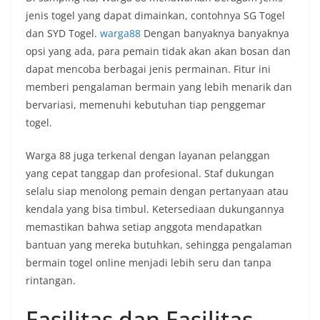
jenis togel yang dapat dimainkan, contohnya SG Togel
dan SYD Togel.
warga88
Dengan banyaknya banyaknya
opsi yang ada, para pemain tidak akan akan bosan dan
dapat mencoba berbagai jenis permainan. Fitur ini
memberi pengalaman bermain yang lebih menarik dan
bervariasi, memenuhi kebutuhan tiap penggemar
togel.
Warga 88 juga terkenal dengan layanan pelanggan
yang cepat tanggap dan profesional. Staf dukungan
selalu siap menolong pemain dengan pertanyaan atau
kendala yang bisa timbul. Ketersediaan dukungannya
memastikan bahwa setiap anggota mendapatkan
bantuan yang mereka butuhkan, sehingga pengalaman
bermain togel online menjadi lebih seru dan tanpa
rintangan.
Fasilitas dan Fasilitas