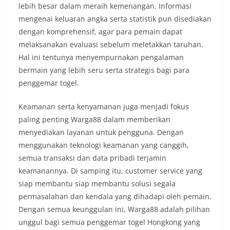
lebih besar dalam meraih kemenangan. Informasi
mengenai keluaran angka serta statistik pun disediakan
dengan komprehensif, agar para pemain dapat
melaksanakan evaluasi sebelum meletakkan taruhan.
Hal ini tentunya menyempurnakan pengalaman
bermain yang lebih seru serta strategis bagi para
penggemar togel.
Keamanan serta kenyamanan juga menjadi fokus
paling penting Warga88 dalam memberikan
menyediakan layanan untuk pengguna. Dengan
menggunakan teknologi keamanan yang canggih,
semua transaksi dan data pribadi terjamin
keamanannya. Di samping itu, customer service yang
siap membantu siap membantu solusi segala
permasalahan dan kendala yang dihadapi oleh pemain.
Dengan semua keunggulan ini, Warga88 adalah pilihan
unggul bagi semua penggemar togel Hongkong yang