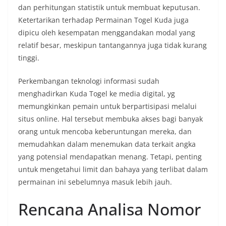
dan perhitungan statistik untuk membuat keputusan.
Ketertarikan terhadap Permainan Togel Kuda juga
dipicu oleh kesempatan menggandakan modal yang
relatif besar, meskipun tantangannya juga tidak kurang
tinggi.
Perkembangan teknologi informasi sudah
menghadirkan Kuda Togel ke media digital, yg
memungkinkan pemain untuk berpartisipasi melalui
situs online. Hal tersebut membuka akses bagi banyak
orang untuk mencoba keberuntungan mereka, dan
memudahkan dalam menemukan data terkait angka
yang potensial mendapatkan menang. Tetapi, penting
untuk mengetahui limit dan bahaya yang terlibat dalam
permainan ini sebelumnya masuk lebih jauh.
Rencana Analisa Nomor