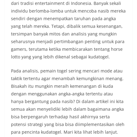
dari tradisi entertainment di Indonesia. Banyak sekali
individu berlomba-lomba untuk mencoba nasib mereka
sendiri dengan menempatkan taruhan pada angka
yang telah mereka. Tetapi, dibalik semua kesenangan,
tersimpan banyak mitos dan analisis yang mungkin
seharusnya menjadi pertimbangan penting untuk para
gamers, terutama ketika membicarakan tentang horse
lotto yang yang lebih dikenal sebagai kudatogel.
Pada analisis, pemain togel sering mencari mode atau
taktik tertentu agar menambah kemungkinan menang.
Bisakah itu mungkin meraih kemenangan di kuda
dengan menggunakan angka-angka tertentu atau
hanya bergantung pada nasib? Di dalam artikel ini kita
semua akan menyelidiki lebih dalam bagaimana angka
bisa berpengaruh terhadap hasil akhirnya serta
potensi strategi yang bisa bisa diimplementasikan oleh
para pencinta kudatogel. Mari kita lihat lebih lanjut.