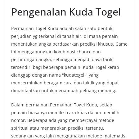
Pengenalan Kuda Togel
Permainan Togel Kuda adalah salah satu bentuk
perjudian yg terkenal di tanah air, di mana pemain
menentukan angka berdasarkan prediksi khusus. Game
ini menggabungkan kombinasi chance dan
perhitungan angka, sehingga menjadi daya tarik
tersendiri bagi beberapa pemain. Kuda Togel kerap
dianggap dengan nama "kudatogel," yang
mencerminkan beragam cara dan taktik yang dapat
dimanfaatkan untuk menambah peluang menang.
Dalam permainan Permainan Togel Kuda, setiap
pemain biasanya memiliki cara khas dalam memilih
nomor. Beberapa ada yang mempercayai metode
spiritual atau menerapkan prediksi tertentu,
sedangkan yang lain menggunakan metode matematis