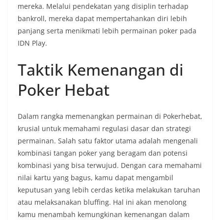
mereka. Melalui pendekatan yang disiplin terhadap
bankroll, mereka dapat mempertahankan diri lebih
panjang serta menikmati lebih permainan poker pada
IDN Play.
Taktik Kemenangan di
Poker Hebat
Dalam rangka memenangkan permainan di Pokerhebat,
krusial untuk memahami regulasi dasar dan strategi
permainan. Salah satu faktor utama adalah mengenali
kombinasi tangan poker yang beragam dan potensi
kombinasi yang bisa terwujud. Dengan cara memahami
nilai kartu yang bagus, kamu dapat mengambil
keputusan yang lebih cerdas ketika melakukan taruhan
atau melaksanakan bluffing. Hal ini akan menolong
kamu menambah kemungkinan kemenangan dalam