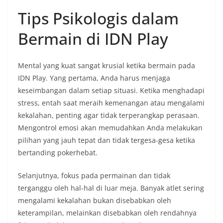
Tips Psikologis dalam
Bermain di IDN Play
Mental yang kuat sangat krusial ketika bermain pada
IDN Play. Yang pertama, Anda harus menjaga
keseimbangan dalam setiap situasi. Ketika menghadapi
stress, entah saat meraih kemenangan atau mengalami
kekalahan, penting agar tidak terperangkap perasaan.
Mengontrol emosi akan memudahkan Anda melakukan
pilihan yang jauh tepat dan tidak tergesa-gesa ketika
bertanding pokerhebat.
Selanjutnya, fokus pada permainan dan tidak
terganggu oleh hal-hal di luar meja. Banyak atlet sering
mengalami kekalahan bukan disebabkan oleh
keterampilan, melainkan disebabkan oleh rendahnya