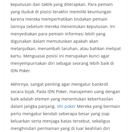
keputusan dan taktik yang diterapkan. Para pemain
yang duduk di posisi terakhir memiliki keuntungan
karena mereka memperhatikan tindakan pemain
lainnya sebelum mereka menentukan keputusan. Ini
menyediakan para pemain informasi lebih yang
digunakan dalam memutuskan apakah akan
melanjutkan, menambah taruhan, atau bahkan melipat
kartu. Menguasai posisi ini merupakan kunci agar
menyempurnakan diri sebagai seorang lebih baik di
IDN Poker.
Akhirnya, sangat penting agar mengatur bankroll
secara bijak. Pada IDN Poker, manajemen uang dengan
baik adalah elemen yang menentukan keberhasilan
dalam jangka panjang.
idn poker
Mereka yang bermain
perlu mengatur kendali seberapa besar yang siap
keluarkan serta menjaga batas tersebut, sekaligus
menghindari permainan yang di luar keahlian diri