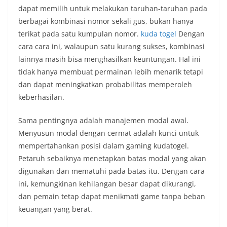
dapat memilih untuk melakukan taruhan-taruhan pada
berbagai kombinasi nomor sekali gus, bukan hanya
terikat pada satu kumpulan nomor.
kuda togel
Dengan
cara cara ini, walaupun satu kurang sukses, kombinasi
lainnya masih bisa menghasilkan keuntungan. Hal ini
tidak hanya membuat permainan lebih menarik tetapi
dan dapat meningkatkan probabilitas memperoleh
keberhasilan.
Sama pentingnya adalah manajemen modal awal.
Menyusun modal dengan cermat adalah kunci untuk
mempertahankan posisi dalam gaming kudatogel.
Petaruh sebaiknya menetapkan batas modal yang akan
digunakan dan mematuhi pada batas itu. Dengan cara
ini, kemungkinan kehilangan besar dapat dikurangi,
dan pemain tetap dapat menikmati game tanpa beban
keuangan yang berat.