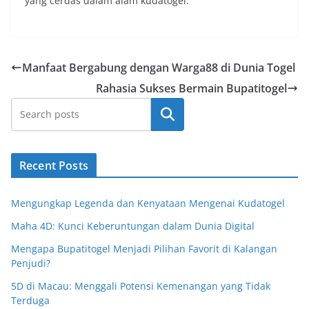
yang cerdas dalam alam kudatogel.
Manfaat Bergabung dengan Warga88 di Dunia Togel
Rahasia Sukses Bermain Bupatitogel
Search
Recent Posts
Mengungkap Legenda dan Kenyataan Mengenai Kudatogel
Maha 4D: Kunci Keberuntungan dalam Dunia Digital
Mengapa Bupatitogel Menjadi Pilihan Favorit di Kalangan
Penjudi?
5D di Macau: Menggali Potensi Kemenangan yang Tidak
Terduga