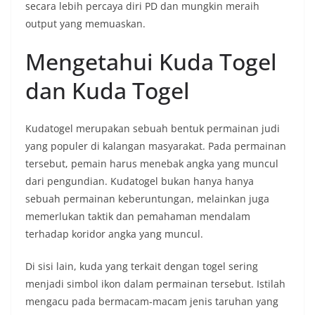
secara lebih percaya diri PD dan mungkin meraih
output yang memuaskan.
Mengetahui Kuda Togel
dan Kuda Togel
Kudatogel merupakan sebuah bentuk permainan judi
yang populer di kalangan masyarakat. Pada permainan
tersebut, pemain harus menebak angka yang muncul
dari pengundian. Kudatogel bukan hanya hanya
sebuah permainan keberuntungan, melainkan juga
memerlukan taktik dan pemahaman mendalam
terhadap koridor angka yang muncul.
Di sisi lain, kuda yang terkait dengan togel sering
menjadi simbol ikon dalam permainan tersebut. Istilah
mengacu pada bermacam-macam jenis taruhan yang