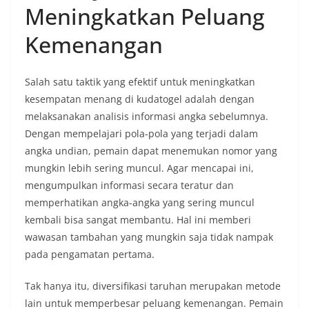
Meningkatkan Peluang
Kemenangan
Salah satu taktik yang efektif untuk meningkatkan
kesempatan menang di kudatogel adalah dengan
melaksanakan analisis informasi angka sebelumnya.
Dengan mempelajari pola-pola yang terjadi dalam
angka undian, pemain dapat menemukan nomor yang
mungkin lebih sering muncul. Agar mencapai ini,
mengumpulkan informasi secara teratur dan
memperhatikan angka-angka yang sering muncul
kembali bisa sangat membantu. Hal ini memberi
wawasan tambahan yang mungkin saja tidak nampak
pada pengamatan pertama.
Tak hanya itu, diversifikasi taruhan merupakan metode
lain untuk memperbesar peluang kemenangan. Pemain