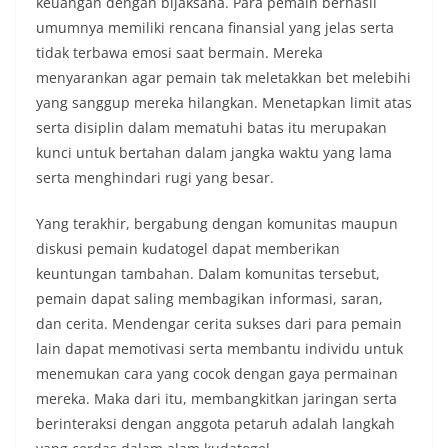
keuangan dengan bijaksana. Para pemain berhasil
umumnya memiliki rencana finansial yang jelas serta
tidak terbawa emosi saat bermain. Mereka
menyarankan agar pemain tak meletakkan bet melebihi
yang sanggup mereka hilangkan. Menetapkan limit atas
serta disiplin dalam mematuhi batas itu merupakan
kunci untuk bertahan dalam jangka waktu yang lama
serta menghindari rugi yang besar.
Yang terakhir, bergabung dengan komunitas maupun
diskusi pemain kudatogel dapat memberikan
keuntungan tambahan. Dalam komunitas tersebut,
pemain dapat saling membagikan informasi, saran,
dan cerita. Mendengar cerita sukses dari para pemain
lain dapat memotivasi serta membantu individu untuk
menemukan cara yang cocok dengan gaya permainan
mereka. Maka dari itu, membangkitkan jaringan serta
berinteraksi dengan anggota petaruh adalah langkah