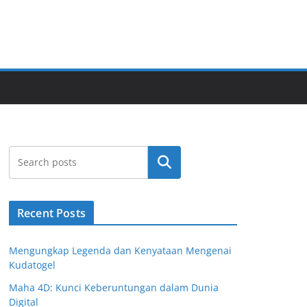
Search
Recent Posts
Mengungkap Legenda dan Kenyataan Mengenai
Kudatogel
Maha 4D: Kunci Keberuntungan dalam Dunia
Digital