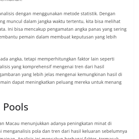
analisis dengan menggunakan metode statistik. Dengan
g muncul dalam jangka waktu tertentu, kita bisa melihat
mata. Ini bisa mencakup pengamatan angka panas yang sering
 membantu pemain dalam membuat keputusan yang lebih
pada angka, tetapi memperhitungkan faktor lain seperti
lisis yang komprehensif mengenai tren dari hasil
ambaran yang lebih jelas mengenai kemungkinan hasil di
emain dapat meningkatkan peluang mereka untuk menang
 Pools
ran Macau menunjukkan adanya peningkatan minat di
 menganalisis pola dan tren dari hasil keluaran sebelumnya
inan. Analisis ini mencakup berbagai faktor, termasuk