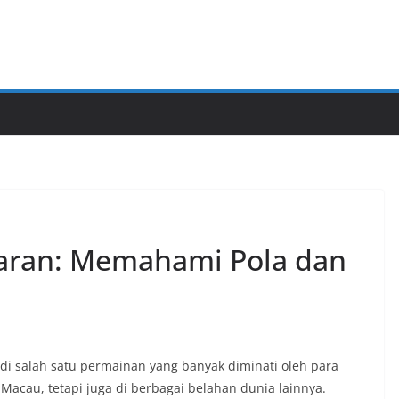
aran: Memahami Pola dan
i salah satu permainan yang banyak diminati oleh para
Macau, tetapi juga di berbagai belahan dunia lainnya.