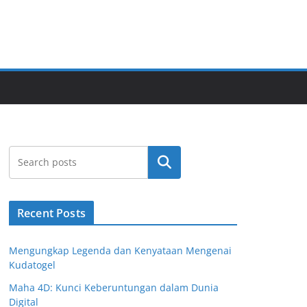
Search
Recent Posts
Mengungkap Legenda dan Kenyataan Mengenai
Kudatogel
Maha 4D: Kunci Keberuntungan dalam Dunia
Digital