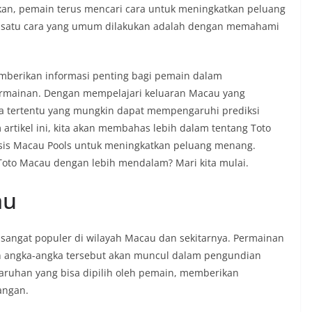
kan, pemain terus mencari cara untuk meningkatkan peluang
satu cara yang umum dilakukan adalah dengan memahami
emberikan informasi penting bagi pemain dalam
ermainan. Dengan mempelajari keluaran Macau yang
la tertentu yang mungkin dapat mempengaruhi prediksi
artikel ini, kita akan membahas lebih dalam tentang Toto
isis Macau Pools untuk meningkatkan peluang menang.
Toto Macau dengan lebih mendalam? Mari kita mulai.
au
sangat populer di wilayah Macau dan sekitarnya. Permainan
n angka-angka tersebut akan muncul dalam pengundian
aruhan yang bisa dipilih oleh pemain, memberikan
angan.