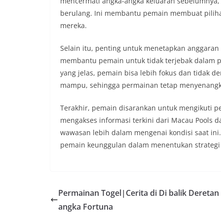
mencermati angka-angka keluaran sebelumnya, 
berulang. Ini membantu pemain membuat piliha
mereka.
Selain itu, penting untuk menetapkan anggara
membantu pemain untuk tidak terjebak dalam 
yang jelas, pemain bisa lebih fokus dan tidak 
mampu, sehingga permainan tetap menyenangka
Terakhir, pemain disarankan untuk mengikuti 
mengakses informasi terkini dari Macau Pools 
wawasan lebih dalam mengenai kondisi saat in
pemain keunggulan dalam menentukan strategi be
Permainan Togel|Cerita di Di balik Deretan
angka Fortuna