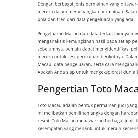
Dengan berbagai jenis permainan yang ditawar
mereka dalam memenangkan permainan. Salah 
pola dan tren dari data pengeluaran yang ada.
Pengeluaran Macau dan data terkait lainnya m
menganalisis kemungkinan hasil pada setiap p
sebelumnya, pemain dapat mengidentifikasi po
mereka untuk sesi permainan berikutnya. Dalam 
Macau, data pengeluaran, serta cara menganal
Apakah Anda siap untuk mengeksplorasi dunia 
Pengertian Toto Mac
Toto Macau adalah bentuk permainan judi yang 
ini melibatkan pemilihan angka dengan harapa
resmi. Toto Macau menawarkan berbagai jenis t
kesempatan yang menarik untuk meraih kemen