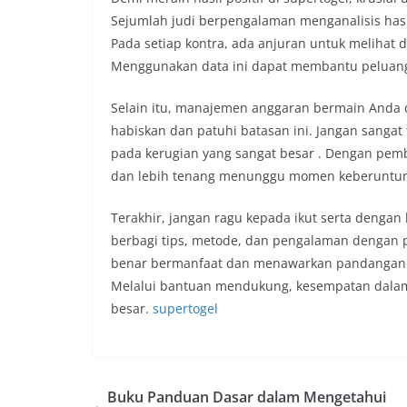
Sejumlah judi berpengalaman menganalisis has
Pada setiap kontra, ada anjuran untuk melihat d
Menggunakan data ini dapat membantu peluan
Selain itu, manajemen anggaran bermain Anda d
habiskan dan patuhi batasan ini. Jangan sangat 
pada kerugian yang sangat besar . Dengan pemb
dan lebih tenang menunggu momen keberuntu
Terakhir, jangan ragu kepada ikut serta dengan 
berbagi tips, metode, dan pengalaman dengan pa
benar bermanfaat dan menawarkan pandangan b
Melalui bantuan mendukung, kesempatan dala
besar.
supertogel
Buku Panduan Dasar dalam Mengetahui