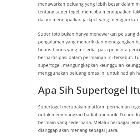
menawarkan peluang yang lebih besar dalam me
tentang super togel, mencoba mendapatkan tak
dalam mendapatkan jackpot yang menggiurkan.
Super toto bukan hanya menawarkan peluang d
pengalaman yang menarik dan menegangkan ba
bonus-bonus yang tersedia, para pencinta penci
berpartisipasi dalam permainan ini tersebut. 
supertogel, mengungkapkan keunggulan-keunggu
menggunakan peluang emas ini untuk hadiah ha
Apa Sih Supertogel It
Supertogel merupakan platform permainan tog
untuk memenangkan hadiah menarik. Dalam dunia
bermain yang sederhana. Melalui berbagai jen
dianggap akan menang sebagai juara.