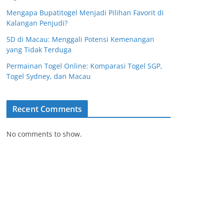
Mengapa Bupatitogel Menjadi Pilihan Favorit di
Kalangan Penjudi?
5D di Macau: Menggali Potensi Kemenangan
yang Tidak Terduga
Permainan Togel Online: Komparasi Togel SGP,
Togel Sydney, dan Macau
Recent Comments
No comments to show.