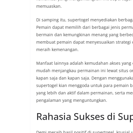
memuaskan.
Di samping itu, supertogel menyediakan berbag
Pemain dapat memilih dari berbagai jenis perma
bermain dan kemungkinan menang yang berbeda
membuat pemain dapat menyesuaikan strategi 
meraih kemenangan.
Manfaat lainnya adalah kemudahan akses yang di
mudah menjangkau permainan ini lewat situs 
kapan saja dan kapan saja. Dengan menggunaka
supertogel kian menggoda untuk para pemain b
yang lebih dan aktif dalam permainan, serta 
pengalaman yang menguntungkan.
Rahasia Sukses di Su
Demi meraih hasil positif di supertogel, krusi