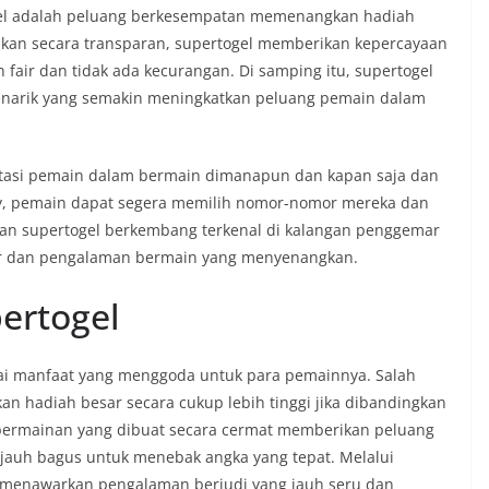
togel adalah peluang berkesempatan memenangkan hadiah
ukan secara transparan, supertogel memberikan kepercayaan
 fair dan tidak ada kecurangan. Di samping itu, supertogel
narik yang semakin meningkatkan peluang pemain dalam
itasi pemain dalam bermain dimanapun dan kapan saja dan
dly, pemain dapat segera memilih nomor-nomor mereka dan
dikan supertogel berkembang terkenal di kalangan penggemar
esar dan pengalaman bermain yang menyenangkan.
ertogel
i manfaat yang menggoda untuk para pemainnya. Salah
n hadiah besar secara cukup lebih tinggi jika dibandingkan
m permainan yang dibuat secara cermat memberikan peluang
auh bagus untuk menebak angka yang tepat. Melalui
 menawarkan pengalaman berjudi yang jauh seru dan