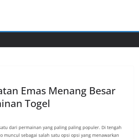
atan Emas Menang Besar
ainan Togel
 satu dari permainan yang paling paling populer. Di tengah
oto muncul sebagai salah satu opsi opsi yang menawarkan