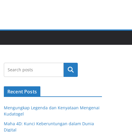
Search
Recent Posts
Mengungkap Legenda dan Kenyataan Mengenai
Kudatogel
Maha 4D: Kunci Keberuntungan dalam Dunia
Digital