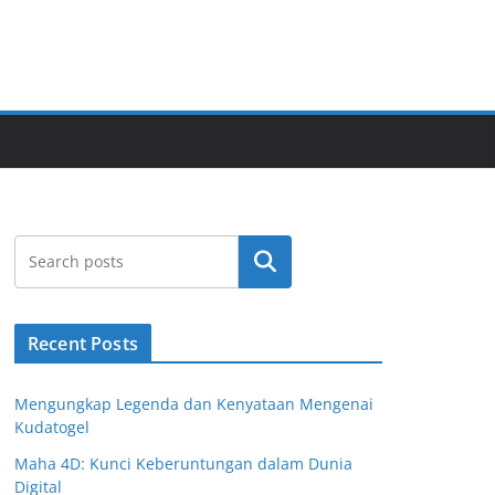
Search
Recent Posts
Mengungkap Legenda dan Kenyataan Mengenai
Kudatogel
Maha 4D: Kunci Keberuntungan dalam Dunia
Digital