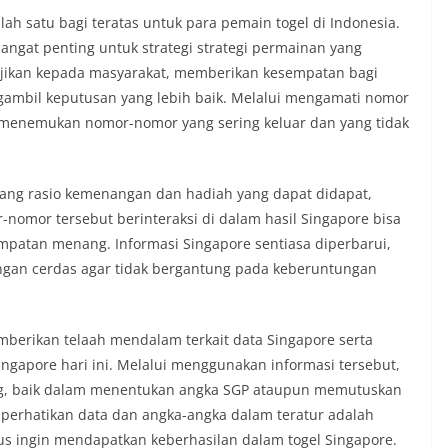
lah satu bagi teratas untuk para pemain togel di Indonesia.
 sangat penting untuk strategi strategi permainan yang
isajikan kepada masyarakat, memberikan kesempatan bagi
gambil keputusan yang lebih baik. Melalui mengamati nomor
 menemukan nomor-nomor yang sering keluar dan yang tidak
ntang rasio kemenangan dan hadiah yang dapat didapat,
nomor tersebut berinteraksi di dalam hasil Singapore bisa
empatan menang. Informasi Singapore sentiasa diperbarui,
gan cerdas agar tidak bergantung pada keberuntungan
erikan telaah mendalam terkait data Singapore serta
ngapore hari ini. Melalui menggunakan informasi tersebut,
, baik dalam menentukan angka SGP ataupun memutuskan
perhatikan data dan angka-angka dalam teratur adalah
ius ingin mendapatkan keberhasilan dalam togel Singapore.