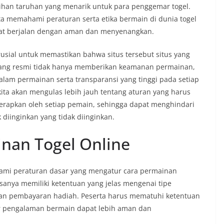
ihan taruhan yang menarik untuk para penggemar togel.
a memahami peraturan serta etika bermain di dunia togel
pat berjalan dengan aman dan menyenangkan.
krusial untuk memastikan bahwa situs tersebut situs yang
l yang resmi tidak hanya memberikan keamanan permainan,
lam permainan serta transparansi yang tinggi pada setiap
, kita akan mengulas lebih jauh tentang aturan yang harus
terapkan oleh setiap pemain, sehingga dapat menghindari
 diinginkan yang tidak diinginkan.
nan Togel Online
hami peraturan dasar yang mengatur cara permainan
asanya memiliki ketentuan yang jelas mengenai tipe
an pembayaran hadiah. Peserta harus mematuhi ketentuan
ar pengalaman bermain dapat lebih aman dan