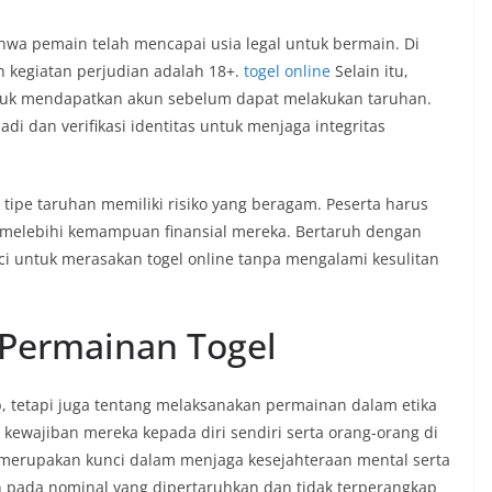
wa pemain telah mencapai usia legal untuk bermain. Di
n kegiatan perjudian adalah 18+.
togel online
Selain itu,
untuk mendapatkan akun sebelum dapat melakukan taruhan.
adi dan verifikasi identitas untuk menjaga integritas
tipe taruhan memiliki risiko yang beragam. Peserta harus
melebihi kemampuan finansial mereka. Bertaruh dengan
ci untuk merasakan togel online tanpa mengalami kesulitan
 Permainan Togel
b, tetapi juga tentang melaksanakan permainan dalam etika
 kewajiban mereka kepada diri sendiri serta orang-orang di
 merupakan kunci dalam menjaga kesejahteraan mental serta
an pada nominal yang dipertaruhkan dan tidak terperangkap