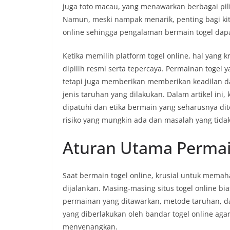
juga toto macau, yang menawarkan berbagai pil
Namun, meski nampak menarik, penting bagi kit
online sehingga pengalaman bermain togel da
Ketika memilih platform togel online, hal yang 
dipilih resmi serta tepercaya. Permainan toge
tetapi juga memberikan memberikan keadilan da
jenis taruhan yang dilakukan. Dalam artikel ini
dipatuhi dan etika bermain yang seharusnya di
risiko yang mungkin ada dan masalah yang tidak
Aturan Utama Permai
Saat bermain togel online, krusial untuk mema
dijalankan. Masing-masing situs togel online bi
permainan yang ditawarkan, metode taruhan, d
yang diberlakukan oleh bandar togel online ag
menyenangkan.