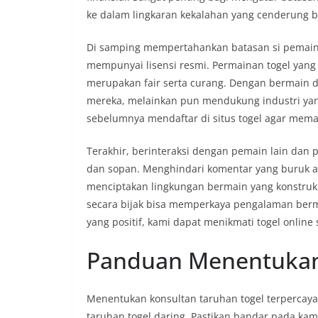
ke dalam lingkaran kekalahan yang cenderung 
Di samping mempertahankan batasan si pemain p
mempunyai lisensi resmi. Permainan togel yan
merupakan fair serta curang. Dengan bermain d
mereka, melainkan pun mendukung industri yang
sebelumnya mendaftar di situs togel agar mema
Terakhir, berinteraksi dengan pemain lain dan 
dan sopan. Menghindari komentar yang buruk ata
menciptakan lingkungan bermain yang konstru
secara bijak bisa memperkaya pengalaman berma
yang positif, kami dapat menikmati togel onlin
Panduan Menentukan 
Menentukan konsultan taruhan togel terpercay
taruhan togel daring. Pastikan bandar pada kamu