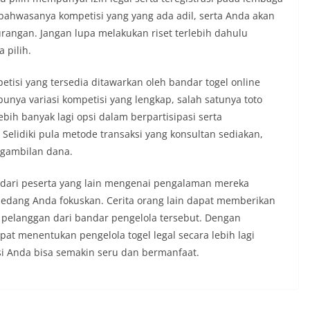
ahwasanya kompetisi yang yang ada adil, serta Anda akan
urangan. Jangan lupa melakukan riset terlebih dahulu
 pilih.
etisi yang tersedia ditawarkan oleh bandar togel online
nya variasi kompetisi yang lengkap, salah satunya toto
bih banyak lagi opsi dalam berpartisipasi serta
elidiki pula metode transaksi yang konsultan sediakan,
ngambilan dana.
dari peserta yang lain mengenai pengalaman mereka
sedang Anda fokuskan. Cerita orang lain dapat memberikan
pelanggan dari bandar pengelola tersebut. Dengan
pat menentukan pengelola togel legal secara lebih lagi
asi Anda bisa semakin seru dan bermanfaat.