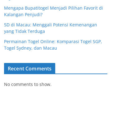
Mengapa Bupatitogel Menjadi Pilihan Favorit di
Kalangan Penjudi?
5D di Macau: Menggali Potensi Kemenangan
yang Tidak Terduga
Permainan Togel Online: Komparasi Togel SGP,
Togel Sydney, dan Macau
Recent Comments
No comments to show.