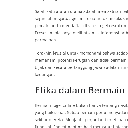
Salah satu aturan utama adalah memastikan bah
sejumlah negara, age limit usia untuk melakuka
pemain perlu mendaftar di situs togel resmi 
Proses ini biasanya melibatkan isi informasi prib
permainan.
Terakhir, krusial untuk memahami bahwa setiap 
memahami potensi kerugian dan tidak bermain 
bijak dan secara bertanggung jawab adalah kun
keuangan.
Etika dalam Bermain
Bermain togel online bukan hanya tentang nasi
yang baik sehat. Setiap pemain perlu menyadari
sekitar mereka. Menjauhi perjudian berlebihan
finansial. Sangat penting bagi mengatur batas