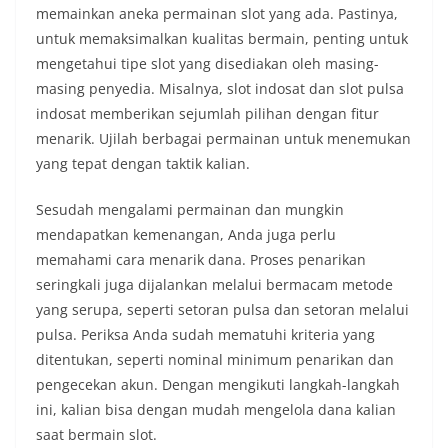
memainkan aneka permainan slot yang ada. Pastinya,
untuk memaksimalkan kualitas bermain, penting untuk
mengetahui tipe slot yang disediakan oleh masing-
masing penyedia. Misalnya, slot indosat dan slot pulsa
indosat memberikan sejumlah pilihan dengan fitur
menarik. Ujilah berbagai permainan untuk menemukan
yang tepat dengan taktik kalian.
Sesudah mengalami permainan dan mungkin
mendapatkan kemenangan, Anda juga perlu
memahami cara menarik dana. Proses penarikan
seringkali juga dijalankan melalui bermacam metode
yang serupa, seperti setoran pulsa dan setoran melalui
pulsa. Periksa Anda sudah mematuhi kriteria yang
ditentukan, seperti nominal minimum penarikan dan
pengecekan akun. Dengan mengikuti langkah-langkah
ini, kalian bisa dengan mudah mengelola dana kalian
saat bermain slot.