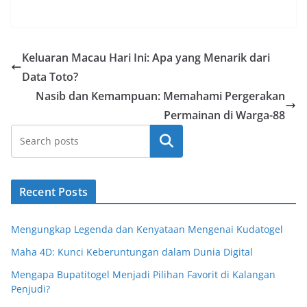
Keluaran Macau Hari Ini: Apa yang Menarik dari
Data Toto?
Nasib dan Kemampuan: Memahami Pergerakan
Permainan di Warga-88
Search
Recent Posts
Mengungkap Legenda dan Kenyataan Mengenai Kudatogel
Maha 4D: Kunci Keberuntungan dalam Dunia Digital
Mengapa Bupatitogel Menjadi Pilihan Favorit di Kalangan
Penjudi?