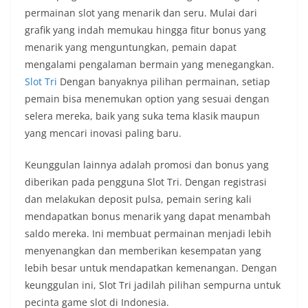
permainan slot yang menarik dan seru. Mulai dari
grafik yang indah memukau hingga fitur bonus yang
menarik yang menguntungkan, pemain dapat
mengalami pengalaman bermain yang menegangkan.
Slot Tri
Dengan banyaknya pilihan permainan, setiap
pemain bisa menemukan option yang sesuai dengan
selera mereka, baik yang suka tema klasik maupun
yang mencari inovasi paling baru.
Keunggulan lainnya adalah promosi dan bonus yang
diberikan pada pengguna Slot Tri. Dengan registrasi
dan melakukan deposit pulsa, pemain sering kali
mendapatkan bonus menarik yang dapat menambah
saldo mereka. Ini membuat permainan menjadi lebih
menyenangkan dan memberikan kesempatan yang
lebih besar untuk mendapatkan kemenangan. Dengan
keunggulan ini, Slot Tri jadilah pilihan sempurna untuk
pecinta game slot di Indonesia.