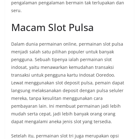
pengalaman pengalaman bermain tak terlupakan dan
seru.
Macam Slot Pulsa
Dalam dunia permainan online, permainan slot pulsa
menjadi salah satu pilihan populer untuk banyak
pengguna. Sebuah tipenya ialah permainan slot
indosat, yaitu menawarkan kemudahan transaksi
transaksi untuk pengguna kartu Indosat Ooredoo.
Lewat menggunakan slot deposit pulsa, pemain dapat
langsung melaksanakan deposit dengan pulsa seluler
mereka, tanpa kesulitan menggunakan cara
pembayaran lain. Ini membuat permainan jadi lebih
mudah serta cepat, jadi lebih banyak orang orang
dapat mengalami aneka jenis slot yang tersedia.
Setelah itu, permainan slot tri juga merupakan opsi