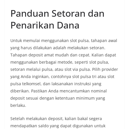
Panduan Setoran dan
Penarikan Dana
Untuk memulai menggunakan slot pulsa, tahapan awal
yang harus dilakukan adalah melakukan setoran.
Tahapan deposit amat mudah dan cepat. Kalian dapat
menggunakan berbagai metode, seperti slot pulsa,
setoran melalui pulsa, atau slot via pulsa. Pilih provider
yang Anda inginkan, contohnya slot pulsa tri atau slot
pulsa telkomsel, dan laksanakan instruksi yang
diberikan. Pastikan Anda mencantumkan nominal
deposit sesuai dengan ketentuan minimum yang
berlaku.
Setelah melakukan deposit, kalian bakal segera
mendapatkan saldo yang dapat digunakan untuk