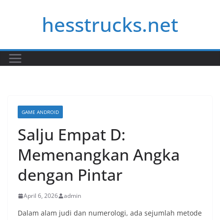
Skip
hesstrucks.net
to
content
GAME ANDROID
Salju Empat D:
Memenangkan Angka
dengan Pintar
April 6, 2026
admin
Dalam alam judi dan numerologi, ada sejumlah metode