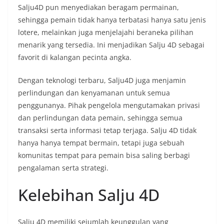
Salju4D pun menyediakan beragam permainan,
sehingga pemain tidak hanya terbatasi hanya satu jenis
lotere, melainkan juga menjelajahi beraneka pilihan
menarik yang tersedia. Ini menjadikan Salju 4D sebagai
favorit di kalangan pecinta angka.
Dengan teknologi terbaru, Salju4D juga menjamin
perlindungan dan kenyamanan untuk semua
penggunanya. Pihak pengelola mengutamakan privasi
dan perlindungan data pemain, sehingga semua
transaksi serta informasi tetap terjaga. Salju 4D tidak
hanya hanya tempat bermain, tetapi juga sebuah
komunitas tempat para pemain bisa saling berbagi
pengalaman serta strategi.
Kelebihan Salju 4D
Salju 4D memiliki sejumlah keunggulan yang