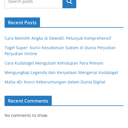
Search
Recent Posts
Cara Memilih Angka di Dewi4D: Petunjuk Komprehensif
Togel Super: Kunci Kesuksesan Sukses di Dunia Perjudian
Perjudian Online
Cara Kudatogel Mengubah Kehidupan Para Pemain
Mengungkap Legenda dan Kenyataan Mengenai Kudatogel
Maha 4D: Kunci Keberuntungan dalam Dunia Digital
Recent Comments
No comments to show.