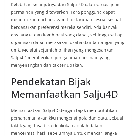
Kelebihan selanjutnya dari Salju 4D ialah variasi jenis
permainan yang ditawarkan. Para pengguna dapat
menentukan dari beragam tipe taruhan sesuai sesuai
berdasarkan preferensi mereka sendiri. Ada banyak
opsi angka dan kombinasi yang dapat, sehingga setiap
organisasi dapat merasakan usaha dan tantangan yang
unik. Melalui sejumlah pilihan yang mengesankan,
Salju4D memberikan pengalaman bermain yang
menyenangkan dan tak terlupakan.
Pendekatan Bijak
Memanfaatkan Salju4D
Memanfaatkan Salju4D dengan bijak membutuhkan
pemahaman akan kku mengenai pola dan data. Sebuah
taktik yang bisa bisa dilakukan adalah dalam
mencermati hasil sebelumnya untuk mencari angka-