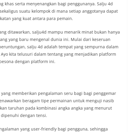
 khas serta menyenangkan bagi penggunanya. Salju 4d
 sekaligus suatu kelompok di mana setiap anggotanya dapat
 ikatan yang kuat antara para pemain.
ng ditawarkan, salju4d mampu menarik minat bukan hanya
ng yang baru mengenal dunia ini. Mulai dari keseruan
beruntungan, salju 4d adalah tempat yang sempurna dalam
Ayo kita telusuri dalam tentang yang menjadikan platform
pesona dengan platform ini.
 yang memberikan pengalaman seru bagi bagi penggemar
menawarkan beragam tipe permainan untuk menguji nasib
akukan taruhan pada kombinasi angka angka yang menurut
 dipenuhi dengan tensi.
galaman yang user-friendly bagi pengguna, sehingga