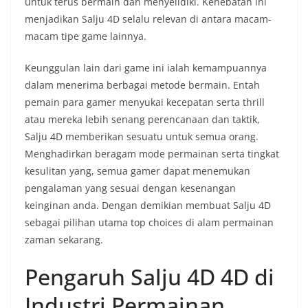
untuk terus bermain dan menyelidiki. Kehebatan ini
menjadikan Salju 4D selalu relevan di antara macam-
macam tipe game lainnya.
Keunggulan lain dari game ini ialah kemampuannya
dalam menerima berbagai metode bermain. Entah
pemain para gamer menyukai kecepatan serta thrill
atau mereka lebih senang perencanaan dan taktik,
Salju 4D memberikan sesuatu untuk semua orang.
Menghadirkan beragam mode permainan serta tingkat
kesulitan yang, semua gamer dapat menemukan
pengalaman yang sesuai dengan kesenangan
keinginan anda. Dengan demikian membuat Salju 4D
sebagai pilihan utama top choices di alam permainan
zaman sekarang.
Pengaruh Salju 4D 4D di
Industri Permainan