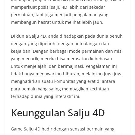
memperkuat posisi salju 4D lebih dari sekedar
permainan, tapi juga menjadi pengalaman yang
membangun hasrat untuk melihat lebih jauh.
Di dunia Salju 4D, anda dihadapkan pada dunia penuh
dengan yang dipenuhi dengan petualangan dan
keajaiban. Dengan berbagai mode permainan dan misi
yang menarik, mereka bisa merasakan kebebasan
untuk menjelajahi dan berimajinasi. Pengalaman ini
tidak hanya menawarkan hiburan, melainkan juga juga
menghadirkan suatu komunitas yang erat di antara
para pemain yang saling membagikan kecintaan
terhadap dunia yang interaktif ini.
Keunggulan Salju 4D
Game Salju 4D hadir dengan sensasi bermain yang