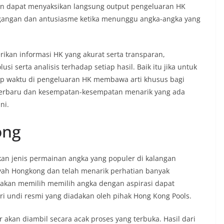
n dapat menyaksikan langsung output pengeluaran HK
gangan dan antusiasme ketika menunggu angka-angka yang
ikan informasi HK yang akurat serta transparan,
 serta analisis terhadap setiap hasil. Baik itu jika untuk
tiap waktu di pengeluaran HK membawa arti khusus bagi
 terbaru dan kesempatan-kesempatan menarik yang ada
ni.
ong
an jenis permainan angka yang populer di kalangan
ayah Hongkong dan telah menarik perhatian banyak
a akan memilih memilih angka dengan aspirasi dapat
ri undi resmi yang diadakan oleh pihak Hong Kong Pools.
 akan diambil secara acak proses yang terbuka. Hasil dari