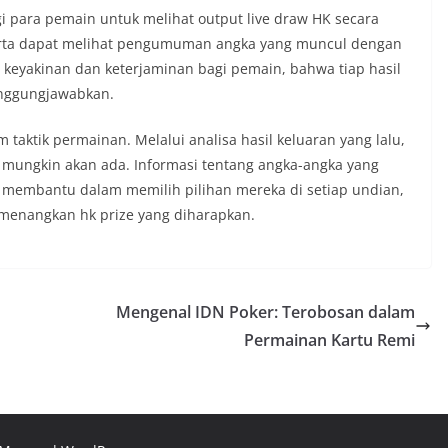
 para pemain untuk melihat output live draw HK secara
serta dapat melihat pengumuman angka yang muncul dengan
 keyakinan dan keterjaminan bagi pemain, bahwa tiap hasil
anggungjawabkan.
taktik permainan. Melalui analisa hasil keluaran yang lalu,
mungkin akan ada. Informasi tentang angka-angka yang
at membantu dalam memilih pilihan mereka di setiap undian,
enangkan hk prize yang diharapkan.
Mengenal IDN Poker: Terobosan dalam
Permainan Kartu Remi