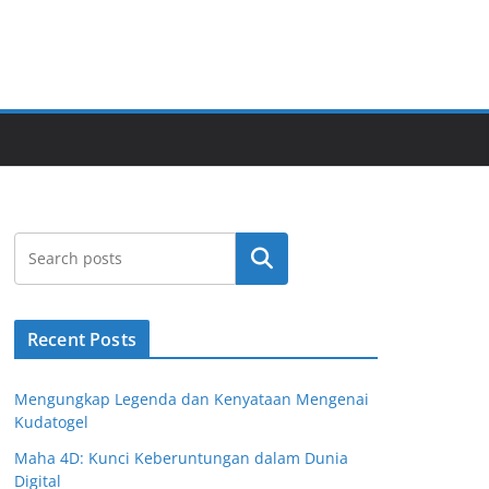
Search
Recent Posts
Mengungkap Legenda dan Kenyataan Mengenai
Kudatogel
Maha 4D: Kunci Keberuntungan dalam Dunia
Digital