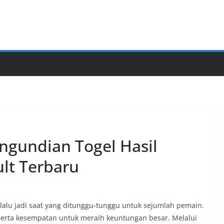
engundian Togel Hasil
lt Terbaru
lalu jadi saat yang ditunggu-tunggu untuk sejumlah pemain.
erta kesempatan untuk meraih keuntungan besar. Melalui