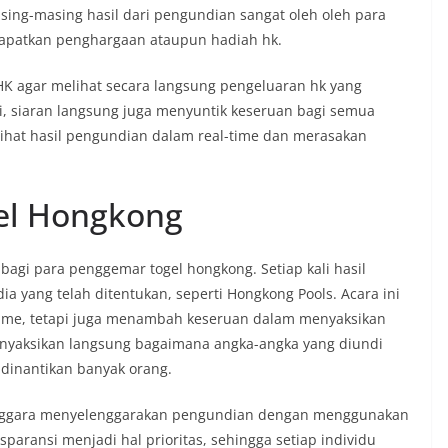
asing-masing hasil dari pengundian sangat oleh oleh para
apatkan penghargaan ataupun hadiah hk.
HK agar melihat secara langsung pengeluaran hk yang
i, siaran langsung juga menyuntik keseruan bagi semua
ihat hasil pengundian dalam real-time dan merasakan
gel Hongkong
bagi para penggemar togel hongkong. Setiap kali hasil
a yang telah ditentukan, seperti Hongkong Pools. Acara ini
-time, tetapi juga menambah keseruan dalam menyaksikan
enyaksikan langsung bagaimana angka-angka yang diundi
dinantikan banyak orang.
elenggara menyelenggarakan pengundian dengan menggunakan
paransi menjadi hal prioritas, sehingga setiap individu