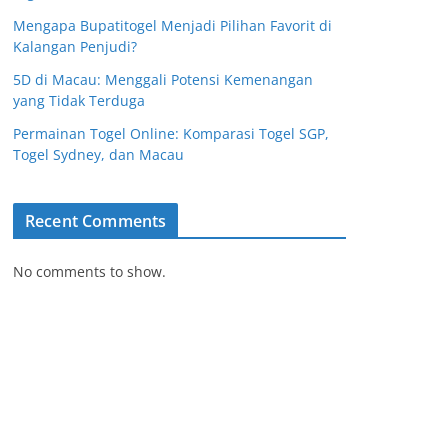
Mengapa Bupatitogel Menjadi Pilihan Favorit di
Kalangan Penjudi?
5D di Macau: Menggali Potensi Kemenangan
yang Tidak Terduga
Permainan Togel Online: Komparasi Togel SGP,
Togel Sydney, dan Macau
Recent Comments
No comments to show.