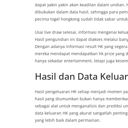
dapat yakin yakin akan keadilan dalam undian.
dibukukan dalam data hasil, sehingga para pema
pecinta togel hongkong sudah tidak sabar untu
Usai live draw selesai, informasi mengenai kel
Hasil pengundian ini dapat diakses melalui bany
Dengan adanya informasi result HK yang segera
mereka mendapat mendapatkan hk prize yang di
hanya sekadar entertainment, tetapi juga kes
Hasil dan Data Kelu
Hasil pengeluaran HK setiap menjadi momen ya
hasil yang diumumkan bukan hanya memberikan d
sebagai alat untuk menganalisis dan prediksi u
data keluaran HK yang akurat sangatlah penti
yang lebih baik dalam permainan.