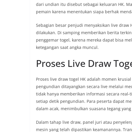
dari undian itu disebut sebagai keluaran HK. M
pemain karena menentukan siapa berhak mend
Sebagian besar penjudi menyaksikan live draw 
dilakukan. Di samping memberikan berita terkin
penggemar togel, karena mereka dapat bisa mel
ketegangan saat angka muncul.
Proses Live Draw To
Proses live draw togel HK adalah momen krusial 
pengundian ditayangkan secara live melalui medi
tidak hanya memberikan informasi secara real
setiap detik pengundian. Para peserta dapat m
dalam acak, menimbulkan suasana tegang yang 
Dalam tahap live draw, panel juri atau peny
mesin yang telah dipastikan keamanannya. Trans