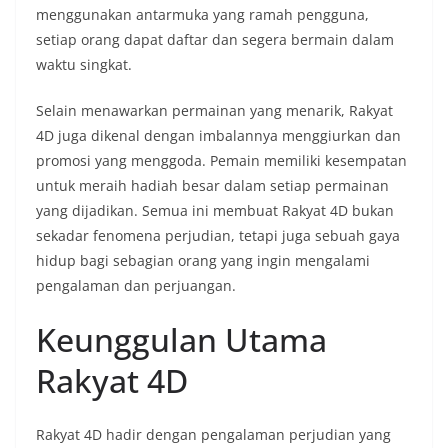
menggunakan antarmuka yang ramah pengguna,
setiap orang dapat daftar dan segera bermain dalam
waktu singkat.
Selain menawarkan permainan yang menarik, Rakyat
4D juga dikenal dengan imbalannya menggiurkan dan
promosi yang menggoda. Pemain memiliki kesempatan
untuk meraih hadiah besar dalam setiap permainan
yang dijadikan. Semua ini membuat Rakyat 4D bukan
sekadar fenomena perjudian, tetapi juga sebuah gaya
hidup bagi sebagian orang yang ingin mengalami
pengalaman dan perjuangan.
Keunggulan Utama
Rakyat 4D
Rakyat 4D hadir dengan pengalaman perjudian yang