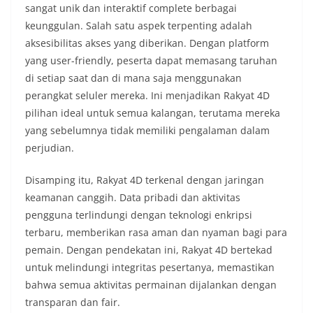
sangat unik dan interaktif complete berbagai
keunggulan. Salah satu aspek terpenting adalah
aksesibilitas akses yang diberikan. Dengan platform
yang user-friendly, peserta dapat memasang taruhan
di setiap saat dan di mana saja menggunakan
perangkat seluler mereka. Ini menjadikan Rakyat 4D
pilihan ideal untuk semua kalangan, terutama mereka
yang sebelumnya tidak memiliki pengalaman dalam
perjudian.
Disamping itu, Rakyat 4D terkenal dengan jaringan
keamanan canggih. Data pribadi dan aktivitas
pengguna terlindungi dengan teknologi enkripsi
terbaru, memberikan rasa aman dan nyaman bagi para
pemain. Dengan pendekatan ini, Rakyat 4D bertekad
untuk melindungi integritas pesertanya, memastikan
bahwa semua aktivitas permainan dijalankan dengan
transparan dan fair.