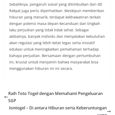
Sebaliknya, pengaruh sosial yang ditimbulkan dari 4D
Rakyat juga perlu diperhatikan. Meskipun memberikan
hiburan yang menarik, terdapat kekhawatiran terkait
dengan potensi masa depan kecanduan dan tingkah
laku perjudian yang tidak tidak sehat. Sebagai
akibatnya, banyak individu dan menyatakan kebutuhan
akan regulasi yang lebih ketat tegas serta inisiatif
edukasi untuk meningkatkan pemahaman terhadap
bahaya perjudian. Bersamaan dengan pertumbuhan
ini, krusial untuk menjamin bahwa masyarakat bisa
menggunakan hiburan ini ini secara.
Raih Toto Togel dengan Memahami Pengeluaran
SGP
Iontogel – Di antara Hiburan serta Keberuntungan