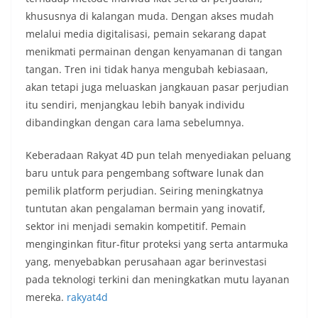
khususnya di kalangan muda. Dengan akses mudah
melalui media digitalisasi, pemain sekarang dapat
menikmati permainan dengan kenyamanan di tangan
tangan. Tren ini tidak hanya mengubah kebiasaan,
akan tetapi juga meluaskan jangkauan pasar perjudian
itu sendiri, menjangkau lebih banyak individu
dibandingkan dengan cara lama sebelumnya.
Keberadaan Rakyat 4D pun telah menyediakan peluang
baru untuk para pengembang software lunak dan
pemilik platform perjudian. Seiring meningkatnya
tuntutan akan pengalaman bermain yang inovatif,
sektor ini menjadi semakin kompetitif. Pemain
menginginkan fitur-fitur proteksi yang serta antarmuka
yang, menyebabkan perusahaan agar berinvestasi
pada teknologi terkini dan meningkatkan mutu layanan
mereka.
rakyat4d