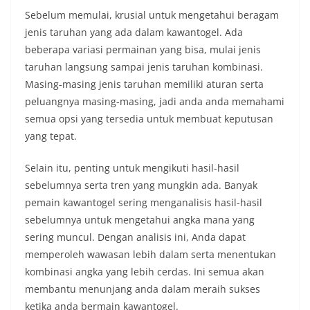
Sebelum memulai, krusial untuk mengetahui beragam
jenis taruhan yang ada dalam kawantogel. Ada
beberapa variasi permainan yang bisa, mulai jenis
taruhan langsung sampai jenis taruhan kombinasi.
Masing-masing jenis taruhan memiliki aturan serta
peluangnya masing-masing, jadi anda anda memahami
semua opsi yang tersedia untuk membuat keputusan
yang tepat.
Selain itu, penting untuk mengikuti hasil-hasil
sebelumnya serta tren yang mungkin ada. Banyak
pemain kawantogel sering menganalisis hasil-hasil
sebelumnya untuk mengetahui angka mana yang
sering muncul. Dengan analisis ini, Anda dapat
memperoleh wawasan lebih dalam serta menentukan
kombinasi angka yang lebih cerdas. Ini semua akan
membantu menunjang anda dalam meraih sukses
ketika anda bermain kawantogel.