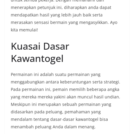
menerapkan petunjuk ini, diharapkan anda dapat
mendapatkan hasil yang lebih jauh baik serta
merasakan sensasi bermain yang mengasyikkan. Ayo
kita memulai!
Kuasai Dasar
Kawantogel
Permainan ini adalah suatu permainan yang
menggabungkan antara keberuntungan serta strategi.
Pada permainan ini, pemain memilih beberapa angka
yang mereka mereka yakini akan muncul hasil undian.
Meskipun ini merupakan sebuah permainan yang
didasarkan pada peluang, pemahaman yang
mendalam tentang dasar-dasar kawantogel bisa
menambah peluang Anda dalam menang.