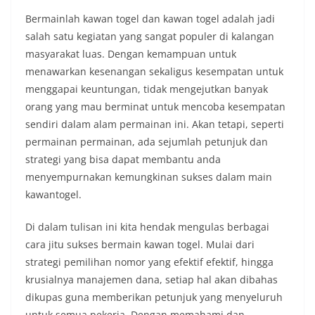
Bermainlah kawan togel dan kawan togel adalah jadi
salah satu kegiatan yang sangat populer di kalangan
masyarakat luas. Dengan kemampuan untuk
menawarkan kesenangan sekaligus kesempatan untuk
menggapai keuntungan, tidak mengejutkan banyak
orang yang mau berminat untuk mencoba kesempatan
sendiri dalam alam permainan ini. Akan tetapi, seperti
permainan permainan, ada sejumlah petunjuk dan
strategi yang bisa dapat membantu anda
menyempurnakan kemungkinan sukses dalam main
kawantogel.
Di dalam tulisan ini kita hendak mengulas berbagai
cara jitu sukses bermain kawan togel. Mulai dari
strategi pemilihan nomor yang efektif efektif, hingga
krusialnya manajemen dana, setiap hal akan dibahas
dikupas guna memberikan petunjuk yang menyeluruh
untuk semua pekerja. Dengan memahami dan