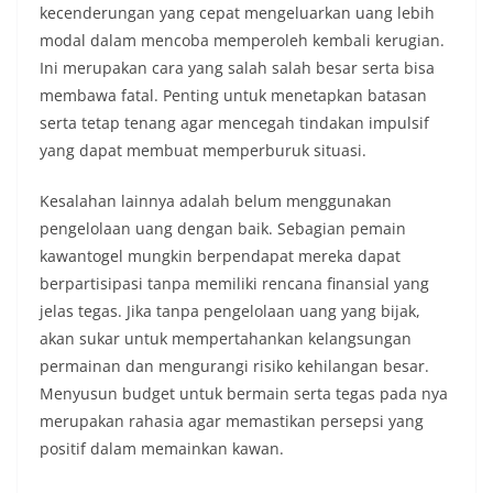
kecenderungan yang cepat mengeluarkan uang lebih
modal dalam mencoba memperoleh kembali kerugian.
Ini merupakan cara yang salah salah besar serta bisa
membawa fatal. Penting untuk menetapkan batasan
serta tetap tenang agar mencegah tindakan impulsif
yang dapat membuat memperburuk situasi.
Kesalahan lainnya adalah belum menggunakan
pengelolaan uang dengan baik. Sebagian pemain
kawantogel mungkin berpendapat mereka dapat
berpartisipasi tanpa memiliki rencana finansial yang
jelas tegas. Jika tanpa pengelolaan uang yang bijak,
akan sukar untuk mempertahankan kelangsungan
permainan dan mengurangi risiko kehilangan besar.
Menyusun budget untuk bermain serta tegas pada nya
merupakan rahasia agar memastikan persepsi yang
positif dalam memainkan kawan.