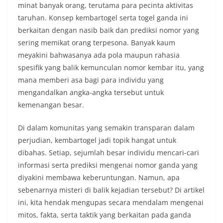
minat banyak orang, terutama para pecinta aktivitas
taruhan. Konsep kembartogel serta togel ganda ini
berkaitan dengan nasib baik dan prediksi nomor yang
sering memikat orang terpesona. Banyak kaum
meyakini bahwasanya ada pola maupun rahasia
spesifik yang balik kemunculan nomor kembar itu, yang
mana memberi asa bagi para individu yang
mengandalkan angka-angka tersebut untuk
kemenangan besar.
Di dalam komunitas yang semakin transparan dalam
perjudian, kembartogel jadi topik hangat untuk
dibahas. Setiap, sejumlah besar individu mencari-cari
informasi serta prediksi mengenai nomor ganda yang
diyakini membawa keberuntungan. Namun, apa
sebenarnya misteri di balik kejadian tersebut? Di artikel
ini, kita hendak mengupas secara mendalam mengenai
mitos, fakta, serta taktik yang berkaitan pada ganda