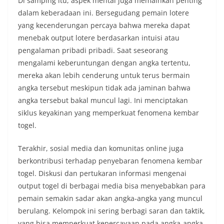
Di samping itu, aspek mental juga memainkan penting
dalam keberadaan ini. Bersegudang pemain lotere
yang kecenderungan percaya bahwa mereka dapat
menebak output lotere berdasarkan intuisi atau
pengalaman pribadi pribadi. Saat seseorang
mengalami keberuntungan dengan angka tertentu,
mereka akan lebih cenderung untuk terus bermain
angka tersebut meskipun tidak ada jaminan bahwa
angka tersebut bakal muncul lagi. Ini menciptakan
siklus keyakinan yang memperkuat fenomena kembar
togel.
Terakhir, sosial media dan komunitas online juga
berkontribusi terhadap penyebaran fenomena kembar
togel. Diskusi dan pertukaran informasi mengenai
output togel di berbagai media bisa menyebabkan para
pemain semakin sadar akan angka-angka yang muncul
berulang. Kelompok ini sering berbagi saran dan taktik,
yang bisa memperkuat kepercayaan pada angka-angka