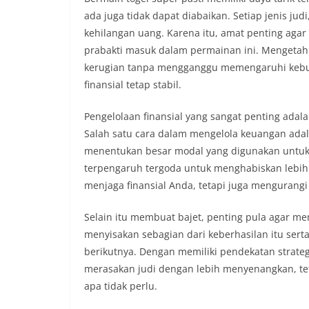
ada juga tidak dapat diabaikan. Setiap jenis j
kehilangan uang. Karena itu, amat penting ag
prabakti masuk dalam permainan ini. Mengetah
kerugian tanpa mengganggu memengaruhi keb
finansial tetap stabil.
Pengelolaan finansial yang sangat penting ada
Salah satu cara dalam mengelola keuangan adal
menentukan besar modal yang digunakan untuk 
terpengaruh tergoda untuk menghabiskan lebih 
menjaga finansial Anda, tetapi juga mengurangi
Selain itu membuat bajet, penting pula agar mem
menyisakan sebagian dari keberhasilan itu ser
berikutnya. Dengan memiliki pendekatan strateg
merasakan judi dengan lebih menyenangkan, teta
apa tidak perlu.