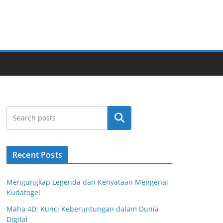
Search
Recent Posts
Mengungkap Legenda dan Kenyataan Mengenai
Kudatogel
Maha 4D: Kunci Keberuntungan dalam Dunia
Digital