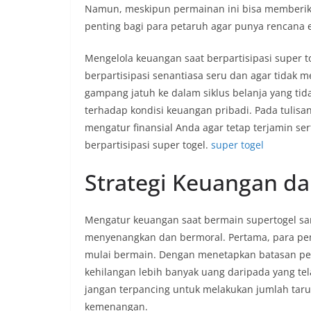
Namun, meskipun permainan ini bisa memberi
penting bagi para petaruh agar punya rencana e
Mengelola keuangan saat berpartisipasi super 
berpartisipasi senantiasa seru dan agar tidak 
gampang jatuh ke dalam siklus belanja yang tid
terhadap kondisi keuangan pribadi. Pada tulisa
mengatur finansial Anda agar tetap terjamin sert
berpartisipasi super togel.
super togel
Strategi Keuangan da
Mengatur keuangan saat bermain supertogel sa
menyenangkan dan bermoral. Pertama, para pem
mulai bermain. Dengan menetapkan batasan pe
kehilangan lebih banyak uang daripada yang te
jangan terpancing untuk melakukan jumlah tar
kemenangan.