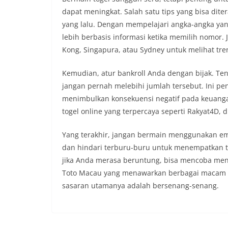
dapat meningkat. Salah satu tips yang bisa dite
yang lalu. Dengan mempelajari angka-angka ya
lebih berbasis informasi ketika memilih nomor. 
Kong, Singapura, atau Sydney untuk melihat tre
Kemudian, atur bankroll Anda dengan bijak. T
jangan pernah melebihi jumlah tersebut. Ini p
menimbulkan konsekuensi negatif pada keuang
togel online yang terpercaya seperti Rakyat4D, 
Yang terakhir, jangan bermain menggunakan emo
dan hindari terburu-buru untuk menempatkan ta
jika Anda merasa beruntung, bisa mencoba men
Toto Macau yang menawarkan berbagai macam ta
sasaran utamanya adalah bersenang-senang.