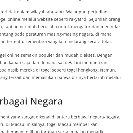
a terletak dalam wilayah abu-abu. Walaupun perjudian
gel online melalui website seperti rakyat4d. Sejumlah orang
n, tapi pemerintah berusaha untuk mengatur dan menindak
ergantung pada peraturan masing-masing negara, di mana
n tertentu, sementara yang lain melarang secara total.
ogel online semakin populer dan mudah diakses. Dengan
ruhan kapan saja dan di mana saja. Hal ini memberikan
a nasib mereka di togel seperti togel hongkong. Namun,
ng terkait dan memastikan bahwa dirinya bertaruh melalui
erbagai Negara
nment yang sangat dikenal di antara berbagai negara-negara,
iri. Di Macau, misalnya, togel Macau memberikan
na beragam pilihan taruhan serta imbalan menarik.