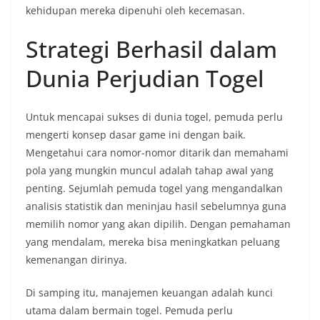
kehidupan mereka dipenuhi oleh kecemasan.
Strategi Berhasil dalam
Dunia Perjudian Togel
Untuk mencapai sukses di dunia togel, pemuda perlu
mengerti konsep dasar game ini dengan baik.
Mengetahui cara nomor-nomor ditarik dan memahami
pola yang mungkin muncul adalah tahap awal yang
penting. Sejumlah pemuda togel yang mengandalkan
analisis statistik dan meninjau hasil sebelumnya guna
memilih nomor yang akan dipilih. Dengan pemahaman
yang mendalam, mereka bisa meningkatkan peluang
kemenangan dirinya.
Di samping itu, manajemen keuangan adalah kunci
utama dalam bermain togel. Pemuda perlu