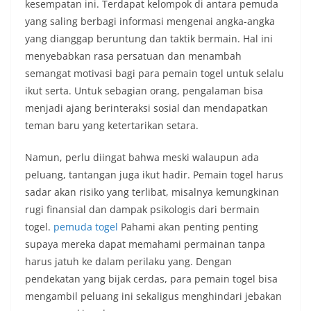
kesempatan ini. Terdapat kelompok di antara pemuda
yang saling berbagi informasi mengenai angka-angka
yang dianggap beruntung dan taktik bermain. Hal ini
menyebabkan rasa persatuan dan menambah
semangat motivasi bagi para pemain togel untuk selalu
ikut serta. Untuk sebagian orang, pengalaman bisa
menjadi ajang berinteraksi sosial dan mendapatkan
teman baru yang ketertarikan setara.
Namun, perlu diingat bahwa meski walaupun ada
peluang, tantangan juga ikut hadir. Pemain togel harus
sadar akan risiko yang terlibat, misalnya kemungkinan
rugi finansial dan dampak psikologis dari bermain
togel.
pemuda togel
Pahami akan penting penting
supaya mereka dapat memahami permainan tanpa
harus jatuh ke dalam perilaku yang. Dengan
pendekatan yang bijak cerdas, para pemain togel bisa
mengambil peluang ini sekaligus menghindari jebakan