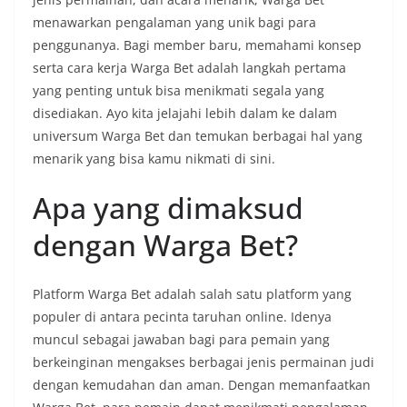
menawarkan pengalaman yang unik bagi para
penggunanya. Bagi member baru, memahami konsep
serta cara kerja Warga Bet adalah langkah pertama
yang penting untuk bisa menikmati segala yang
disediakan. Ayo kita jelajahi lebih dalam ke dalam
universum Warga Bet dan temukan berbagai hal yang
menarik yang bisa kamu nikmati di sini.
Apa yang dimaksud
dengan Warga Bet?
Platform Warga Bet adalah salah satu platform yang
populer di antara pecinta taruhan online. Idenya
muncul sebagai jawaban bagi para pemain yang
berkeinginan mengakses berbagai jenis permainan judi
dengan kemudahan dan aman. Dengan memanfaatkan