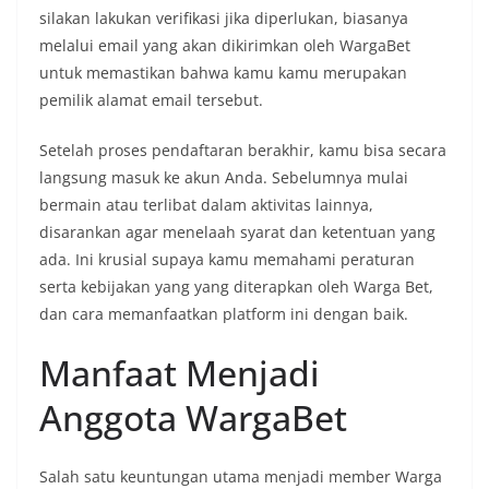
silakan lakukan verifikasi jika diperlukan, biasanya
melalui email yang akan dikirimkan oleh WargaBet
untuk memastikan bahwa kamu kamu merupakan
pemilik alamat email tersebut.
Setelah proses pendaftaran berakhir, kamu bisa secara
langsung masuk ke akun Anda. Sebelumnya mulai
bermain atau terlibat dalam aktivitas lainnya,
disarankan agar menelaah syarat dan ketentuan yang
ada. Ini krusial supaya kamu memahami peraturan
serta kebijakan yang yang diterapkan oleh Warga Bet,
dan cara memanfaatkan platform ini dengan baik.
Manfaat Menjadi
Anggota WargaBet
Salah satu keuntungan utama menjadi member Warga