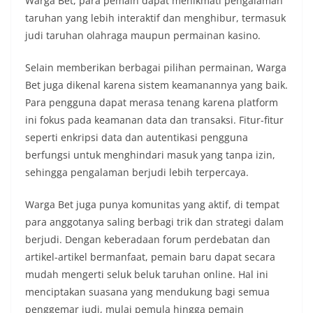
Warga Bet, para pemain dapat menikmati pengalaman
taruhan yang lebih interaktif dan menghibur, termasuk
judi taruhan olahraga maupun permainan kasino.
Selain memberikan berbagai pilihan permainan, Warga
Bet juga dikenal karena sistem keamanannya yang baik.
Para pengguna dapat merasa tenang karena platform
ini fokus pada keamanan data dan transaksi. Fitur-fitur
seperti enkripsi data dan autentikasi pengguna
berfungsi untuk menghindari masuk yang tanpa izin,
sehingga pengalaman berjudi lebih terpercaya.
Warga Bet juga punya komunitas yang aktif, di tempat
para anggotanya saling berbagi trik dan strategi dalam
berjudi. Dengan keberadaan forum perdebatan dan
artikel-artikel bermanfaat, pemain baru dapat secara
mudah mengerti seluk beluk taruhan online. Hal ini
menciptakan suasana yang mendukung bagi semua
penggemar judi, mulai pemula hingga pemain