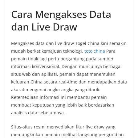
Cara Mengakses Data
dan Live Draw
Mengakses data dan live draw Togel China kini semakin
mudah berkat kemajuan teknologi.
toto china
Para
pemain tidak lagi perlu bergantung pada sumber
informasi konvensional. Dengan munculnya berbagai
situs web dan aplikasi, pemain dapat menemukan
keluaran China secara real-time dan mendapatkan data
akurat mengenai angka-angka yang ditarik.
Ketersediaan informasi ini membantu pemain
membuat keputusan yang lebih baik berdasarkan
analisis data sebelumnya.
Situs-situs resmi menyediakan fitur live draw yang
memungkinkan pemain melihat langsung pengundian