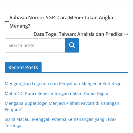
Rahasia Nomor SGP: Cara Menentukan Angka
Menang?
Data Togel Taiwan: Analisis dan Prediksi
Search
Recent Posts
Mengungkap Legenda dan Kenyataan Mengenai Kudatogel
Maha 4D: Kunci Keberuntungan dalam Dunia Digital
Mengapa Bupatitogel Menjadi Pilihan Favorit di Kalangan
Penjudi?
5D di Macau: Menggali Potensi Kemenangan yang Tidak
Terduga