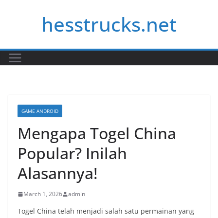
Skip
hesstrucks.net
to
content
GAME ANDROID
Mengapa Togel China
Popular? Inilah
Alasannya!
March 1, 2026
admin
Togel China telah menjadi salah satu permainan yang