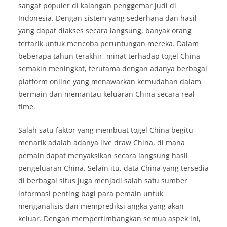
sangat populer di kalangan penggemar judi di
Indonesia. Dengan sistem yang sederhana dan hasil
yang dapat diakses secara langsung, banyak orang
tertarik untuk mencoba peruntungan mereka. Dalam
beberapa tahun terakhir, minat terhadap togel China
semakin meningkat, terutama dengan adanya berbagai
platform online yang menawarkan kemudahan dalam
bermain dan memantau keluaran China secara real-
time.
Salah satu faktor yang membuat togel China begitu
menarik adalah adanya live draw China, di mana
pemain dapat menyaksikan secara langsung hasil
pengeluaran China. Selain itu, data China yang tersedia
di berbagai situs juga menjadi salah satu sumber
informasi penting bagi para pemain untuk
menganalisis dan memprediksi angka yang akan
keluar. Dengan mempertimbangkan semua aspek ini,