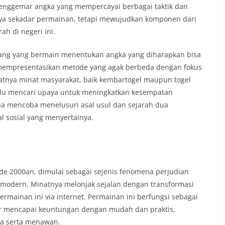
penggemar angka yang mempercayai berbagai taktik dan
nya sekadar permainan, tetapi mewujudkan komponen dari
ah di negeri ini.
ng yang bermain menentukan angka yang diharapkan bisa
 mempresentasikan metode yang agak berbeda dengan fokus
atnya minat masyarakat, baik kembartogel maupun togel
alu mencari upaya untuk meningkatkan kesempatan
ua mencoba menelusuri asal usul dan sejarah dua
l sosial yang menyertainya.
ode 2000an, dimulai sebagai sejenis fenomena perjudian
modern. Minatnya melonjak sejalan dengan transformasi
rmainan ini via internet. Permainan ini berfungsi sebagai
gar mencapai keuntungan dengan mudah dan praktis,
a serta menawan.