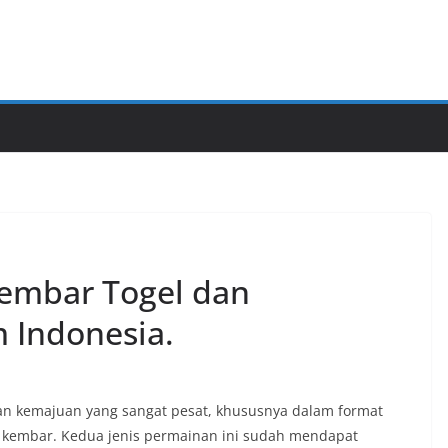
Kembar Togel dan
 Indonesia.
kan kemajuan yang sangat pesat, khususnya dalam format
l kembar. Kedua jenis permainan ini sudah mendapat