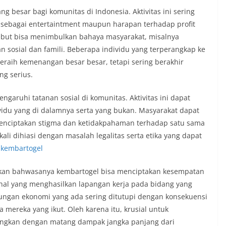
g besar bagi komunitas di Indonesia. Aktivitas ini sering
k sebagai entertaintment maupun harapan terhadap profit
sebut bisa menimbulkan bahaya masyarakat, misalnya
sosial dan famili. Beberapa individu yang terperangkap ke
aih kemenangan besar besar, tetapi sering berakhir
ng serius.
garuhi tatanan sosial di komunitas. Aktivitas ini dapat
vidu yang di dalamnya serta yang bukan. Masyarakat dapat
enciptakan stigma dan ketidakpahaman terhadap satu sama
 kali dihiasi dengan masalah legalitas serta etika yang dapat
.
kembartogel
akan bahwasanya kembartogel bisa menciptakan kesempatan
hal yang menghasilkan lapangan kerja pada bidang yang
tungan ekonomi yang ada sering ditutupi dengan konsekuensi
 mereka yang ikut. Oleh karena itu, krusial untuk
ngkan dengan matang dampak jangka panjang dari