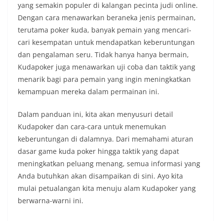
yang semakin populer di kalangan pecinta judi online.
Dengan cara menawarkan beraneka jenis permainan,
terutama poker kuda, banyak pemain yang mencari-
cari kesempatan untuk mendapatkan keberuntungan
dan pengalaman seru. Tidak hanya hanya bermain,
Kudapoker juga menawarkan uji coba dan taktik yang
menarik bagi para pemain yang ingin meningkatkan
kemampuan mereka dalam permainan ini.
Dalam panduan ini, kita akan menyusuri detail
Kudapoker dan cara-cara untuk menemukan
keberuntungan di dalamnya. Dari memahami aturan
dasar game kuda poker hingga taktik yang dapat
meningkatkan peluang menang, semua informasi yang
Anda butuhkan akan disampaikan di sini. Ayo kita
mulai petualangan kita menuju alam Kudapoker yang
berwarna-warni ini.