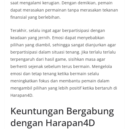
saat mengalami kerugian. Dengan demikian, pemain
dapat merasakan permainan tanpa merasakan tekanan
finansial yang berlebihan.
Terakhir, selalu ingat agar berpartisipasi dengan
keadaan yang jernih. Emosi dapat menyebabkan
pilihan yang diambil, sehingga sangat dianjurkan agar
berpartisipasi dalam situasi tenang. Jika terlalu terlalu
terpengaruh dari hasil game, sisihkan masa agar
berhenti sejenak sebelum terus bermain. Mengelola
emosi dan tetap tenang ketika bermain selalu
meningkatkan fokus dan membantu pemain dalam
mengambil pilihan yang lebih positif ketika bertaruh di
Harapan4D.
Keuntungan Bergabung
dengan Harapan4D