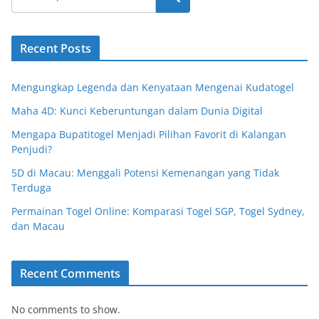
Recent Posts
Mengungkap Legenda dan Kenyataan Mengenai Kudatogel
Maha 4D: Kunci Keberuntungan dalam Dunia Digital
Mengapa Bupatitogel Menjadi Pilihan Favorit di Kalangan
Penjudi?
5D di Macau: Menggali Potensi Kemenangan yang Tidak
Terduga
Permainan Togel Online: Komparasi Togel SGP, Togel Sydney,
dan Macau
Recent Comments
No comments to show.