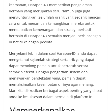
keamanan, Harapan 4D memberikan pengalaman
bermain yang merupakan seru Namun juga juga
menguntungkan. Sejumlah orang yang sedang mencari
cara untuk menambah kemungkinan mereka untuk
mendapatkan kemenangan, dan strategi berhasil
bermain di Harapan4D semakin menjadi perbincangan
in hot di kalangan pecinta.
Menyelami lebih dalam soal Harapan4D, anda dapat
mengetahui sejumlah strategi serta trik yang dapat
dapat menolong pemain untuk bertaruh secara
semakin efektif. Dengan pengertian sistem dan
menawarkan pendekatan yang, pemain dapat
memaksimalkan kesempatan dirinya agar menang.
Mari kita diskusikan berbagai aspek penting yang dapat
anda ke kesuksesan dalam bermain di platform ini.
Memperkenalkan