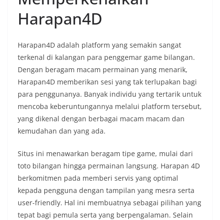
Harapan4D
Harapan4D adalah platform yang semakin sangat
terkenal di kalangan para penggemar game bilangan.
Dengan beragam macam permainan yang menarik,
Harapan4D memberikan sesi yang tak terlupakan bagi
para penggunanya. Banyak individu yang tertarik untuk
mencoba keberuntungannya melalui platform tersebut,
yang dikenal dengan berbagai macam macam dan
kemudahan dan yang ada.
Situs ini menawarkan beragam tipe game, mulai dari
toto bilangan hingga permainan langsung. Harapan 4D
berkomitmen pada memberi servis yang optimal
kepada pengguna dengan tampilan yang mesra serta
user-friendly. Hal ini membuatnya sebagai pilihan yang
tepat bagi pemula serta yang berpengalaman. Selain