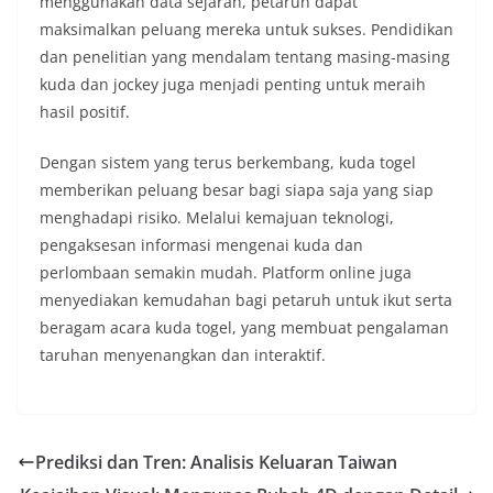
menggunakan data sejarah, petaruh dapat
maksimalkan peluang mereka untuk sukses. Pendidikan
dan penelitian yang mendalam tentang masing-masing
kuda dan jockey juga menjadi penting untuk meraih
hasil positif.
Dengan sistem yang terus berkembang, kuda togel
memberikan peluang besar bagi siapa saja yang siap
menghadapi risiko. Melalui kemajuan teknologi,
pengaksesan informasi mengenai kuda dan
perlombaan semakin mudah. Platform online juga
menyediakan kemudahan bagi petaruh untuk ikut serta
beragam acara kuda togel, yang membuat pengalaman
taruhan menyenangkan dan interaktif.
Prediksi dan Tren: Analisis Keluaran Taiwan