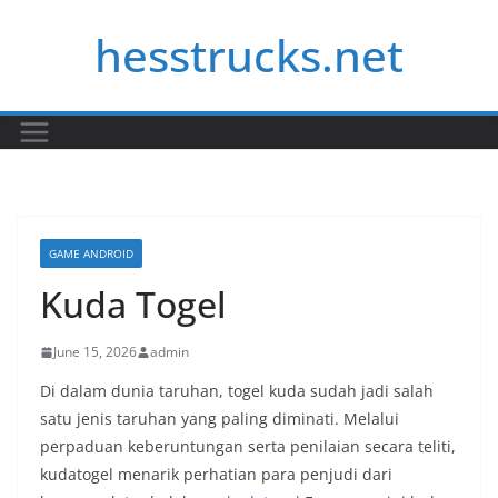
Skip
hesstrucks.net
to
content
GAME ANDROID
Kuda Togel
June 15, 2026
admin
Di dalam dunia taruhan, togel kuda sudah jadi salah
satu jenis taruhan yang paling diminati. Melalui
perpaduan keberuntungan serta penilaian secara teliti,
kudatogel menarik perhatian para penjudi dari