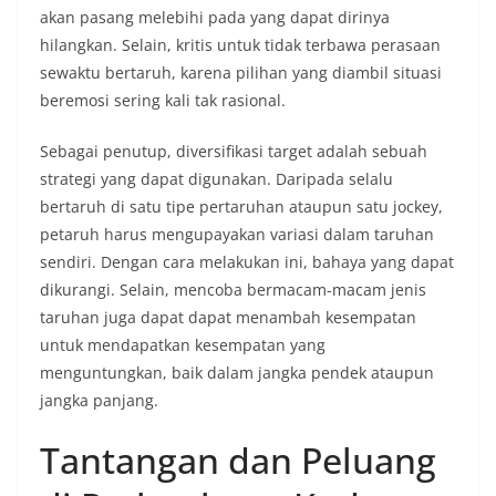
akan pasang melebihi pada yang dapat dirinya
hilangkan. Selain, kritis untuk tidak terbawa perasaan
sewaktu bertaruh, karena pilihan yang diambil situasi
beremosi sering kali tak rasional.
Sebagai penutup, diversifikasi target adalah sebuah
strategi yang dapat digunakan. Daripada selalu
bertaruh di satu tipe pertaruhan ataupun satu jockey,
petaruh harus mengupayakan variasi dalam taruhan
sendiri. Dengan cara melakukan ini, bahaya yang dapat
dikurangi. Selain, mencoba bermacam-macam jenis
taruhan juga dapat dapat menambah kesempatan
untuk mendapatkan kesempatan yang
menguntungkan, baik dalam jangka pendek ataupun
jangka panjang.
Tantangan dan Peluang