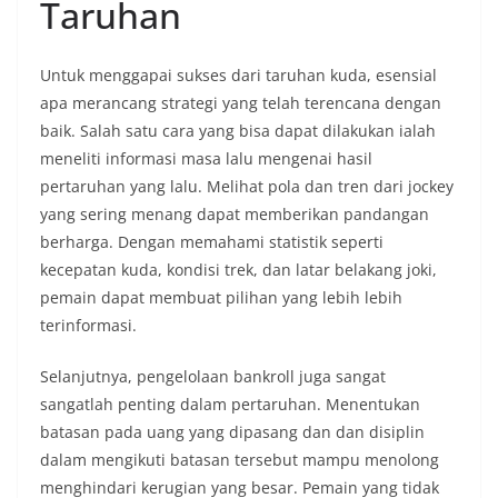
Taruhan
Untuk menggapai sukses dari taruhan kuda, esensial
apa merancang strategi yang telah terencana dengan
baik. Salah satu cara yang bisa dapat dilakukan ialah
meneliti informasi masa lalu mengenai hasil
pertaruhan yang lalu. Melihat pola dan tren dari jockey
yang sering menang dapat memberikan pandangan
berharga. Dengan memahami statistik seperti
kecepatan kuda, kondisi trek, dan latar belakang joki,
pemain dapat membuat pilihan yang lebih lebih
terinformasi.
Selanjutnya, pengelolaan bankroll juga sangat
sangatlah penting dalam pertaruhan. Menentukan
batasan pada uang yang dipasang dan dan disiplin
dalam mengikuti batasan tersebut mampu menolong
menghindari kerugian yang besar. Pemain yang tidak