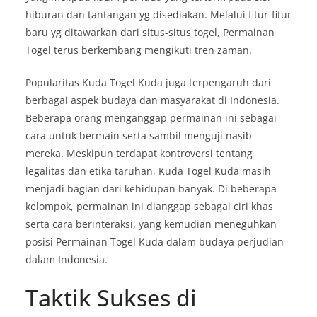
hiburan dan tantangan yg disediakan. Melalui fitur-fitur
baru yg ditawarkan dari situs-situs togel, Permainan
Togel terus berkembang mengikuti tren zaman.
Popularitas Kuda Togel Kuda juga terpengaruh dari
berbagai aspek budaya dan masyarakat di Indonesia.
Beberapa orang menganggap permainan ini sebagai
cara untuk bermain serta sambil menguji nasib
mereka. Meskipun terdapat kontroversi tentang
legalitas dan etika taruhan, Kuda Togel Kuda masih
menjadi bagian dari kehidupan banyak. Di beberapa
kelompok, permainan ini dianggap sebagai ciri khas
serta cara berinteraksi, yang kemudian meneguhkan
posisi Permainan Togel Kuda dalam budaya perjudian
dalam Indonesia.
Taktik Sukses di