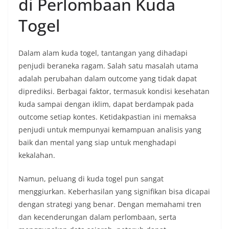
di Perlombaan Kuda
Togel
Dalam alam kuda togel, tantangan yang dihadapi
penjudi beraneka ragam. Salah satu masalah utama
adalah perubahan dalam outcome yang tidak dapat
diprediksi. Berbagai faktor, termasuk kondisi kesehatan
kuda sampai dengan iklim, dapat berdampak pada
outcome setiap kontes. Ketidakpastian ini memaksa
penjudi untuk mempunyai kemampuan analisis yang
baik dan mental yang siap untuk menghadapi
kekalahan.
Namun, peluang di kuda togel pun sangat
menggiurkan. Keberhasilan yang signifikan bisa dicapai
dengan strategi yang benar. Dengan memahami tren
dan kecenderungan dalam perlombaan, serta