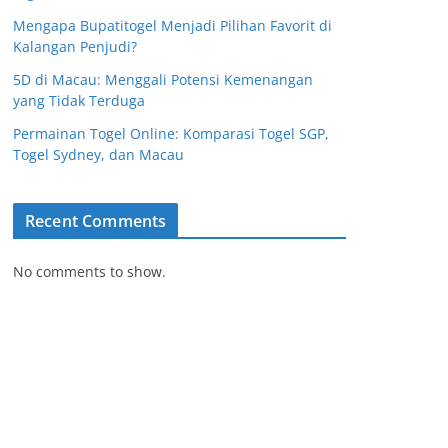
Mengapa Bupatitogel Menjadi Pilihan Favorit di
Kalangan Penjudi?
5D di Macau: Menggali Potensi Kemenangan
yang Tidak Terduga
Permainan Togel Online: Komparasi Togel SGP,
Togel Sydney, dan Macau
Recent Comments
No comments to show.