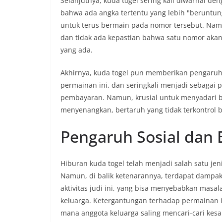
Selanjutnya, kuda togel sering kali diwarnai d
bahwa ada angka tertentu yang lebih "beruntun
untuk terus bermain pada nomor tersebut. Namu
dan tidak ada kepastian bahwa satu nomor akan
yang ada.
Akhirnya, kuda togel pun memberikan pengaruh 
permainan ini, dan seringkali menjadi sebagai 
pembayaran. Namun, krusial untuk menyadari ba
menyenangkan, bertaruh yang tidak terkontrol 
Pengaruh Sosial dan
Hiburan kuda togel telah menjadi salah satu jen
Namun, di balik ketenarannya, terdapat dampak 
aktivitas judi ini, yang bisa menyebabkan masal
keluarga. Ketergantungan terhadap permainan in
mana anggota keluarga saling mencari-cari kesa