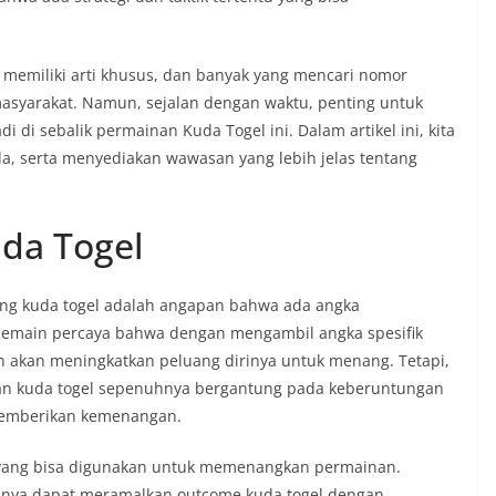
 memiliki arti khusus, dan banyak yang mencari nomor
asyarakat. Namun, sejalan dengan waktu, penting untuk
 di sebalik permainan Kuda Togel ini. Dalam artikel ini, kita
da, serta menyediakan wawasan yang lebih jelas tentang
uda Togel
ng kuda togel adalah angapan bahwa ada angka
pemain percaya bahwa dengan mengambil angka spesifik
n akan meningkatkan peluang dirinya untuk menang. Tetapi,
nan kuda togel sepenuhnya bergantung pada keberuntungan
 memberikan kemenangan.
us yang bisa digunakan untuk memenangkan permainan.
inya dapat meramalkan outcome kuda togel dengan