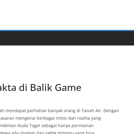
kta di Balik Game
h mendapat perhatian banyak orang di Tanah Air. Dengan
nasaran mengenai berbagai mitos dan realita yang
emikirkan Kuda Togel sebagai hanya permainan
wa ada strategi dan taktik tertentu yang bisa