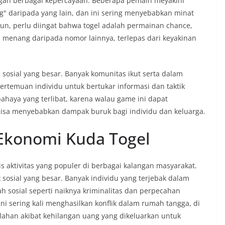
engan berbagai kepercayaan. Beberapa pemain meyakini
g" daripada yang lain, dan ini sering menyebabkan minat
n, perlu diingat bahwa togel adalah permainan chance,
 menang daripada nomor lainnya, terlepas dari keyakinan
sosial yang besar. Banyak komunitas ikut serta dalam
pertemuan individu untuk bertukar informasi dan taktik
haya yang terlibat, karena walau game ini dapat
bisa menyebabkan dampak buruk bagi individu dan keluarga.
 Ekonomi Kuda Togel
is aktivitas yang populer di berbagai kalangan masyarakat.
sosial yang besar. Banyak individu yang terjebak dalam
ah sosial seperti naiknya kriminalitas dan perpecahan
i sering kali menghasilkan konflik dalam rumah tangga, di
lahan akibat kehilangan uang yang dikeluarkan untuk