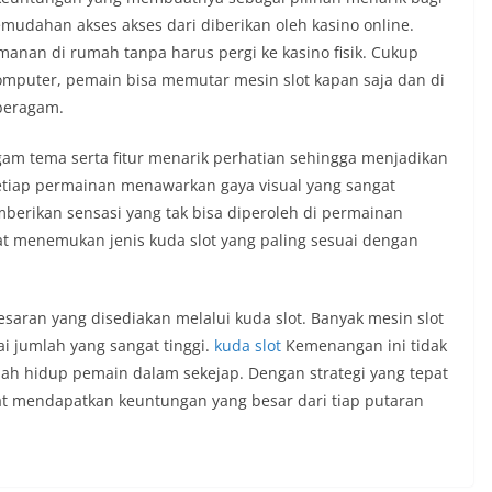
mudahan akses akses dari diberikan oleh kasino online.
nan di rumah tanpa harus pergi ke kasino fisik. Cukup
mputer, pemain bisa memutar mesin slot kapan saja dan di
 beragam.
gam tema serta fitur menarik perhatian sehingga menjadikan
tiap permainan menawarkan gaya visual yang sangat
erikan sensasi yang tak bisa diperoleh di permainan
pat menemukan jenis kuda slot yang paling sesuai dengan
saran yang disediakan melalui kuda slot. Banyak mesin slot
i jumlah yang sangat tinggi.
kuda slot
Kemenangan ini tidak
ah hidup pemain dalam sekejap. Dengan strategi yang tepat
t mendapatkan keuntungan yang besar dari tiap putaran