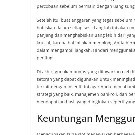
percobaan sebelum bermain dengan uang sung
Setelah itu, buat anggaran yang tegas sebelum
habiskan dalam setiap sesi. Langkah ini akan 
panjang dan menghabiskan uang lebih dari yang
krusial, karena hal ini akan menolong Anda be
dalam mengambil langkah. Hindari menggunaka
penting.
Di akhir, gunakan bonus yang ditawarkan oleh K
setoran yang dapat digunakan untuk meningkat
terkait dengan insentif ini agar Anda memaham
strategi yang baik, manajemen bankroll, dan 
mendapatkan hasil yang diinginkan seperti yan
Keuntungan Menggun
Menggunakan kuda slot menawarkan berbagai k